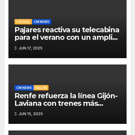
CAUDAL
CM NEWS
Pajares reactiva su telecabina
para el verano con un amplio
programa de actividades
JUN 17, 2025
CM NEWS
NALÓN
Renfe refuerza la línea Gijón-
Laviana con trenes más
fiables y mejor servicio para
JUN 15, 2025
recuperar viajeros