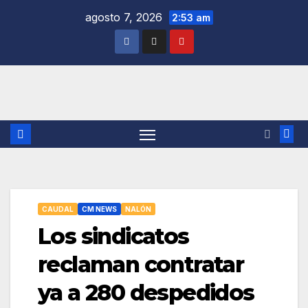
Saltar
agosto 7, 2026
2:53 am
al
contenido
CAUDAL
CM NEWS
NALÓN
Los sindicatos
reclaman contratar
ya a 280 despedidos