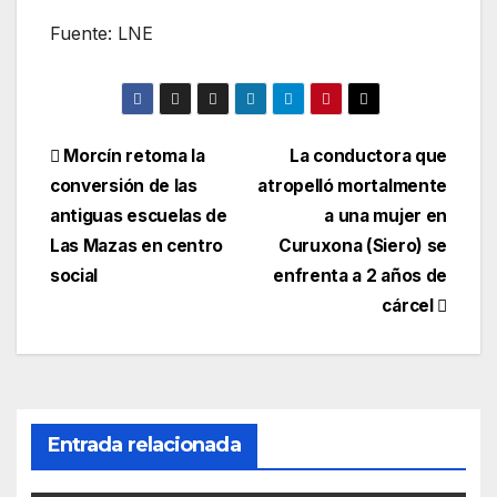
Fuente: LNE
Navegación
Morcín retoma la
La conductora que
conversión de las
atropelló mortalmente
de
antiguas escuelas de
a una mujer en
entradas
Las Mazas en centro
Curuxona (Siero) se
social
enfrenta a 2 años de
cárcel
Entrada relacionada