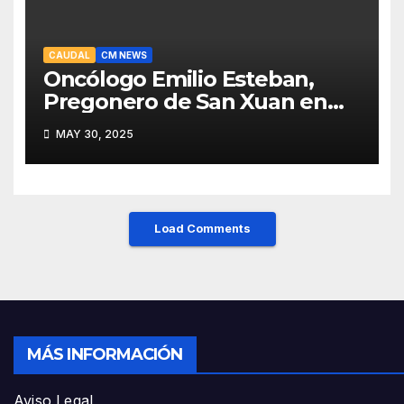
CAUDAL
CM NEWS
Oncólogo Emilio Esteban,
Pregonero de San Xuan en
Mieres: Un Honor para Turón
MAY 30, 2025
y el HUCA
Load Comments
MÁS INFORMACIÓN
Aviso Legal