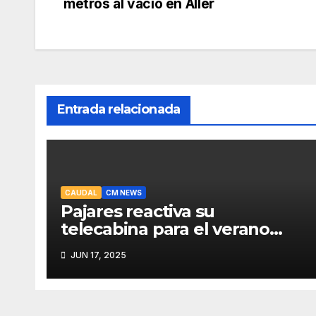
metros al vacío en Aller
de
entradas
Entrada relacionada
CAUDAL
CM NEWS
Pajares reactiva su
telecabina para el verano
con un amplio programa de
JUN 17, 2025
actividades