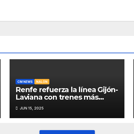
CM NEWS
NALÓN
Renfe refuerza la línea Gijón-
Laviana con trenes más
fiables y mejor servicio para
JUN 15, 2025
recuperar viajeros