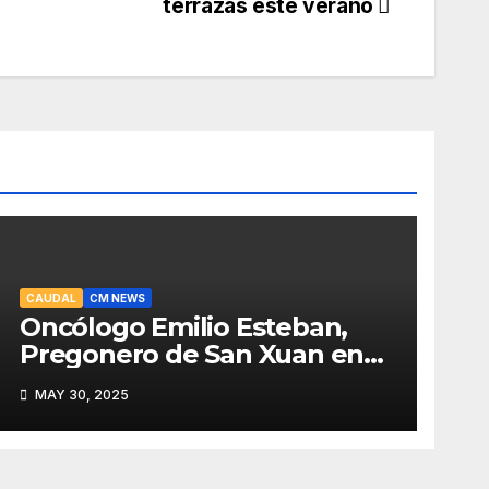
terrazas este verano
CAUDAL
CM NEWS
Oncólogo Emilio Esteban,
Pregonero de San Xuan en
Mieres: Un Honor para Turón
MAY 30, 2025
y el HUCA