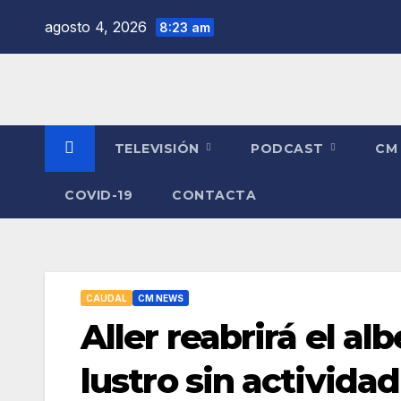
Saltar
agosto 4, 2026
8:23 am
al
contenido
TELEVISIÓN
PODCAST
CM
COVID-19
CONTACTA
CAUDAL
CM NEWS
Aller reabrirá el a
lustro sin actividad