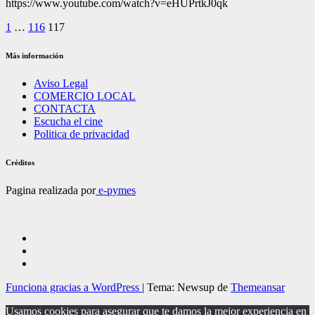
https://www.youtube.com/watch?v=eHUPrtkJ0qk
Paginación
1
…
116
117
de
Más información
entradas
Aviso Legal
COMERCIO LOCAL
CONTACTA
Escucha el cine
Politica de privacidad
Créditos
Pagina realizada por
e-pymes
Funciona gracias a WordPress
|
Tema: Newsup de
Themeansar
Usamos cookies para asegurar que te damos la mejor experiencia en