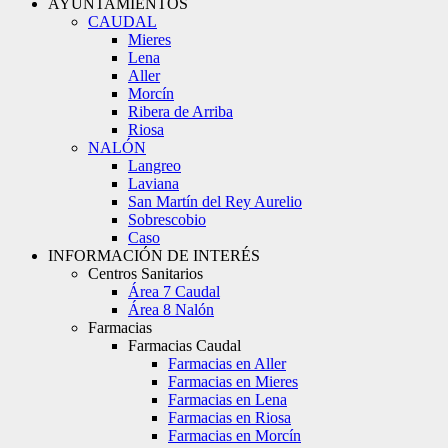
AYUNTAMIENTOS
CAUDAL
Mieres
Lena
Aller
Morcín
Ribera de Arriba
Riosa
NALÓN
Langreo
Laviana
San Martín del Rey Aurelio
Sobrescobio
Caso
INFORMACIÓN DE INTERÉS
Centros Sanitarios
Área 7 Caudal
Área 8 Nalón
Farmacias
Farmacias Caudal
Farmacias en Aller
Farmacias en Mieres
Farmacias en Lena
Farmacias en Riosa
Farmacias en Morcín