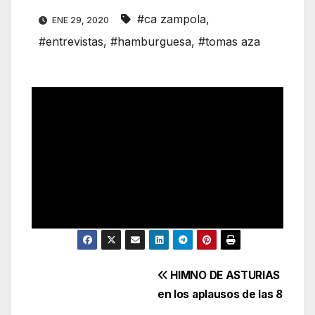
#ca zampola
,
ENE 29, 2020
#entrevistas
,
#hamburguesa
,
#tomas aza
Navegación
HIMNO DE ASTURIAS
en los aplausos de las 8
de