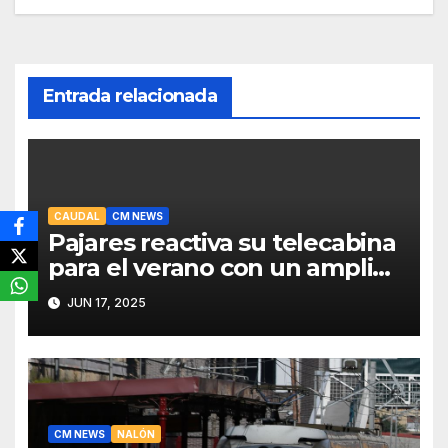
entradas
Entrada relacionada
CAUDAL
CM NEWS
Pajares reactiva su telecabina
para el verano con un amplio
programa de actividades
JUN 17, 2025
CM NEWS
NALÓN