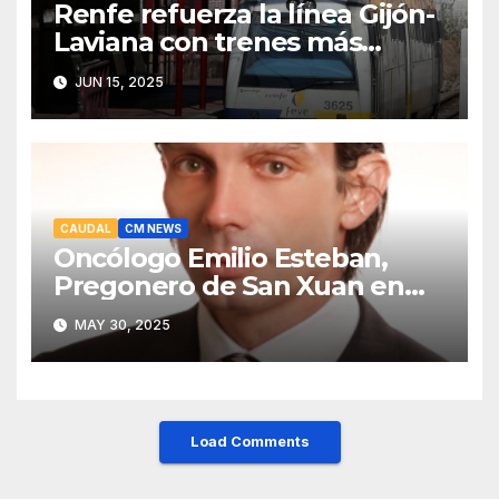
Renfe refuerza la línea Gijón-
Laviana con trenes más
fiables y mejor servicio para
JUN 15, 2025
recuperar viajeros
CAUDAL
CM NEWS
Oncólogo Emilio Esteban,
Pregonero de San Xuan en
Mieres: Un Honor para Turón
MAY 30, 2025
y el HUCA
Load Comments