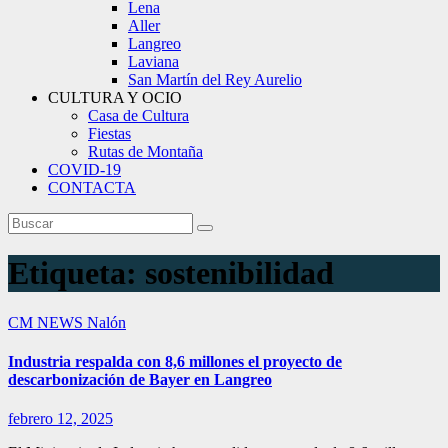
Lena
Aller
Langreo
Laviana
San Martín del Rey Aurelio
CULTURA Y OCIO
Casa de Cultura
Fiestas
Rutas de Montaña
COVID-19
CONTACTA
Etiqueta:
sostenibilidad
CM NEWS
Nalón
Industria respalda con 8,6 millones el proyecto de
descarbonización de Bayer en Langreo
febrero 12, 2025