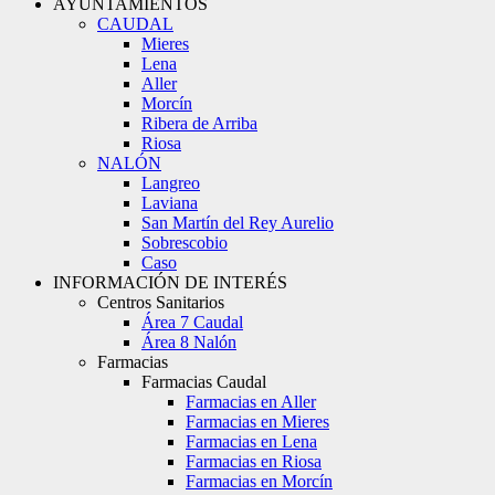
AYUNTAMIENTOS
CAUDAL
Mieres
Lena
Aller
Morcín
Ribera de Arriba
Riosa
NALÓN
Langreo
Laviana
San Martín del Rey Aurelio
Sobrescobio
Caso
INFORMACIÓN DE INTERÉS
Centros Sanitarios
Área 7 Caudal
Área 8 Nalón
Farmacias
Farmacias Caudal
Farmacias en Aller
Farmacias en Mieres
Farmacias en Lena
Farmacias en Riosa
Farmacias en Morcín