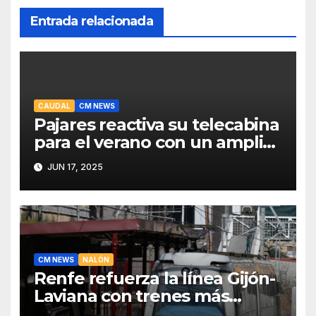
Entrada relacionada
CAUDAL
CM NEWS
Pajares reactiva su telecabina
para el verano con un amplio
programa de actividades
JUN 17, 2025
CM NEWS
NALÓN
Renfe refuerza la línea Gijón-
Laviana con trenes más
fiables y mejor servicio para