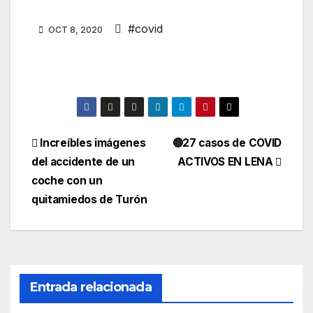
#covid
OCT 8, 2020
Navegación
Increíbles imágenes
🔴27 casos de COVID
del accidente de un
ACTIVOS EN LENA
de
coche con un
entradas
quitamiedos de Turón
Entrada relacionada