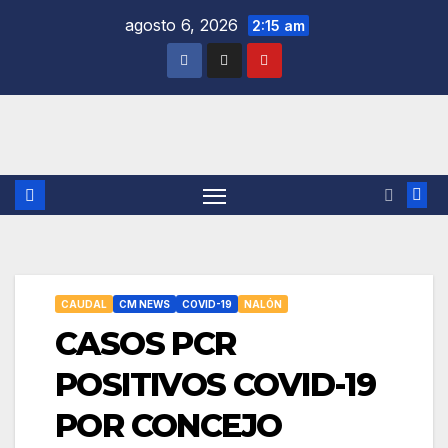
Saltar
agosto 6, 2026
2:15 am
al
contenido
CAUDAL
CM NEWS
COVID-19
NALÓN
CASOS PCR
POSITIVOS COVID-19
POR CONCEJO