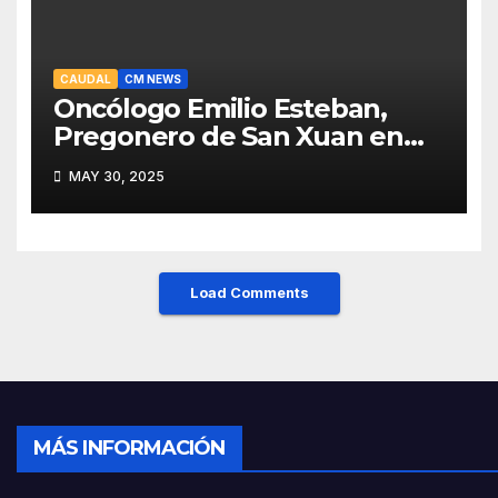
CAUDAL
CM NEWS
Oncólogo Emilio Esteban,
Pregonero de San Xuan en
Mieres: Un Honor para Turón
MAY 30, 2025
y el HUCA
Load Comments
MÁS INFORMACIÓN