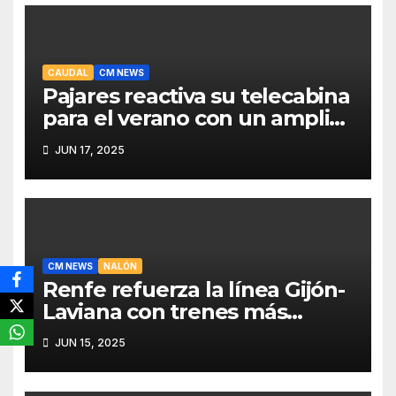
CAUDAL
CM NEWS
Pajares reactiva su telecabina
para el verano con un amplio
programa de actividades
JUN 17, 2025
CM NEWS
NALÓN
Renfe refuerza la línea Gijón-
Laviana con trenes más
fiables y mejor servicio para
JUN 15, 2025
recuperar viajeros