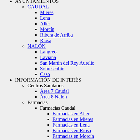
AYUNTAMIENTOS
CAUDAL
Mieres
Lena
Aller
Morcín
Ribera de Arriba
Riosa
NALÓN
Langreo
Laviana
San Martín del Rey Aurelio
Sobrescobio
Caso
INFORMACIÓN DE INTERÉS
Centros Sanitarios
Área 7 Caudal
Área 8 Nalón
Farmacias
Farmacias Caudal
Farmacias en Aller
Farmacias en Mieres
Farmacias en Lena
Farmacias en Riosa
Farmacias en Morcín