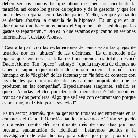
deben ser los bancos los que abonen el cien por ciento de la
tasación, así como los gastos de registro y de la gestoría, y que los
notariales se repartan entre las dos partes. Y ello, siempre y cuando
se declare abusiva la cláusula de la hipoteca. Es un giro en su
doctrina ya que hace unos meses el Supremo había pedido que los
gastos se repartieran. “Esto es lo que estamos explicando en sesiones
informativas”, destacó Alonso.
“Casi a la par” con las reclamaciones de banca están las quejas de
usuarios por los “abusos” de las eléctricas. “Es el mercado más
opaco que tenemos. La falta de transparencia es total”, destacó
Dacio Alonso. Tan “opaco”, subrayó, “que la mayoría de clientes no
saben ni siquiera qué modelo de contrato tienen”. También hizo
hincapié en lo “ilegible” de las facturas y en “la falta de contacto con
los clientes para informarles de los cambios importantes que se
producen en las compañías”. Especialmente sangrante, señaló, es
que en Asturias “el cien por ciento del mercado esté únicamente en
manos de dos petroleras. Algo que se lleva con oscurantismo porque
estaría muy mal visto por la sociedad”.
Es un sector, además, que ha generado titulares recientemente en la
comarca del Caudal. Ocurrió cuando un vecino de Turón se quedó
sin abastecimiento eléctrico durante más de diez días por una
presunta suplantación de identidad: “Estaremos atentos a la
investigación de estos hechos, para saber qué papel jugaron las