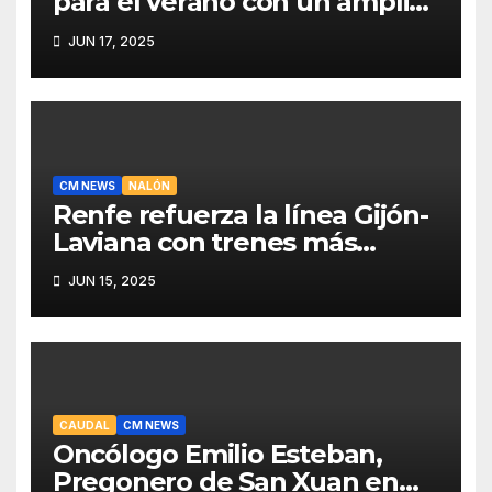
para el verano con un amplio
programa de actividades
JUN 17, 2025
CM NEWS
NALÓN
Renfe refuerza la línea Gijón-
Laviana con trenes más
fiables y mejor servicio para
JUN 15, 2025
recuperar viajeros
CAUDAL
CM NEWS
Oncólogo Emilio Esteban,
Pregonero de San Xuan en