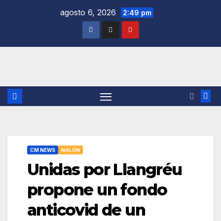
Saltar
agosto 6, 2026
2:49 pm
al
contenido
CM NEWS
NALÓN
Unidas por Llangréu
propone un fondo
anticovid de un