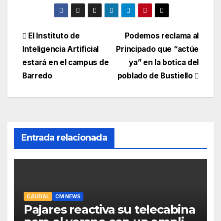
Navegación
El Instituto de
Podemos reclama al
Inteligencia Artificial
Principado que “actúe
de
estará en el campus de
ya” en la botica del
entradas
Barredo
poblado de Bustiello
Entrada relacionada
CAUDAL
CM NEWS
Pajares reactiva su telecabina