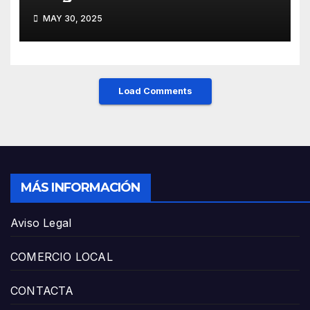
Mieres: Un Honor para Turón
MAY 30, 2025
y el HUCA
Load Comments
MÁS INFORMACIÓN
Aviso Legal
COMERCIO LOCAL
CONTACTA