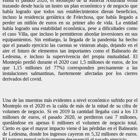
Hasta el pasado 2020, el Montepío de la Minería Asturiana venía
trazando desde hacía un lustro un plan económico y de negocio que
había logrado que todos sus establecimientos dieran beneficios,
incluso la residencia geriátrica de Felechosa, que había llegado a
perder un millón de euros en su primer año de vida. La entidad
había logrado una estabilidad económica, pese a dificultades como
el caso Villa, que incluso le permitieron abordar inversiones en sus
equipamientos. Sin embargo, la llegada de la pandemia ha hecho
que el pasado ejercicio las cuentas se vinieran abajo, dejando en el
aire el futuro de elementos tan importantes como el Balneario de
Ledesma, e incluso la supervivencia del propia mutualidad. El
Montepío perdió durante el 2020 casi 1,5 millones de euros, de los
que 1,15 millones (el 77%) corresponden precisamente a las
instalaciones salmantinas, fuertemente afectadas por los cierres
derivados del covid.
Una de las muestras más evidentes a nivel económico sufrido por el
Montepío en el 2020 es la caída de más de la mitad de su cifra de
volumen de negocio. Si en 2019 la cantidad llegaba casi a los 13
millones de euros, el pasado 2020, se perdieron casi 7 millones,
quedándose en apenas 6 millones el volumen de negocio total.
Cierto es que el mayor impacto viene d las pérdidas en el Balneario
de Ledesma, donde los ingresos cayeron en 5,32 millones de euros.
El turismo termal prácticamente desapareció el pasado ejercicio.