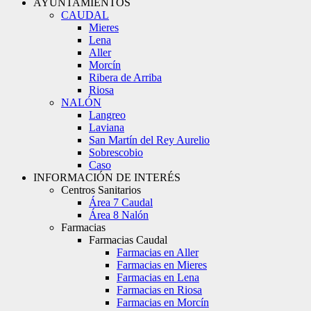
AYUNTAMIENTOS
CAUDAL
Mieres
Lena
Aller
Morcín
Ribera de Arriba
Riosa
NALÓN
Langreo
Laviana
San Martín del Rey Aurelio
Sobrescobio
Caso
INFORMACIÓN DE INTERÉS
Centros Sanitarios
Área 7 Caudal
Área 8 Nalón
Farmacias
Farmacias Caudal
Farmacias en Aller
Farmacias en Mieres
Farmacias en Lena
Farmacias en Riosa
Farmacias en Morcín