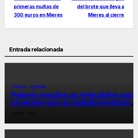
de
primeras multas de
del brote que lleva a
entradas
300 euros en Mieres
Mieres al cierre
Entrada relacionada
CAUDAL
CM NEWS
Pajares reactiva su telecabina para
el verano con un amplio programa
de actividades
JUN 17, 2025