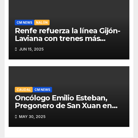
CM NEWS
NALÓN
Renfe refuerza la línea Gijón-
Laviana con trenes más
fiables y mejor servicio para
JUN 15, 2025
recuperar viajeros
CAUDAL
CM NEWS
Oncólogo Emilio Esteban,
Pregonero de San Xuan en
Mieres: Un Honor para Turón
MAY 30, 2025
y el HUCA