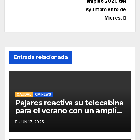
empleo 2020 del
Ayuntamiento de
Mieres.
Entrada relacionada
CAUDAL
CM NEWS
Pajares reactiva su telecabina
para el verano con un amplio
programa de actividades
JUN 17, 2025