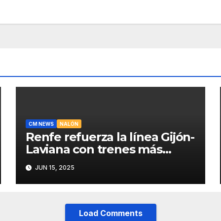
CM NEWS
NALÓN
Renfe refuerza la línea Gijón-
Laviana con trenes más
fiables y mejor servicio para
JUN 15, 2025
recuperar viajeros
Load Comments