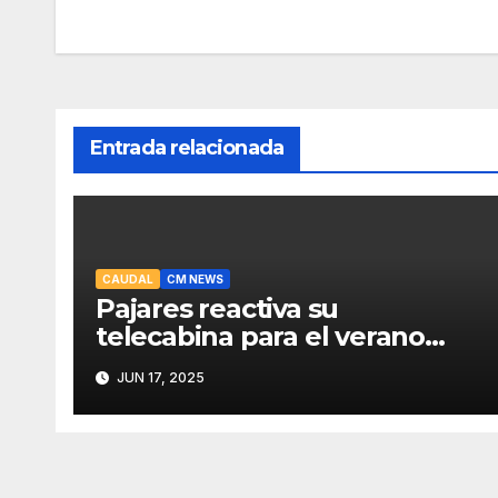
de
entradas
Entrada relacionada
CAUDAL
CM NEWS
Pajares reactiva su
telecabina para el verano
con un amplio programa de
JUN 17, 2025
actividades