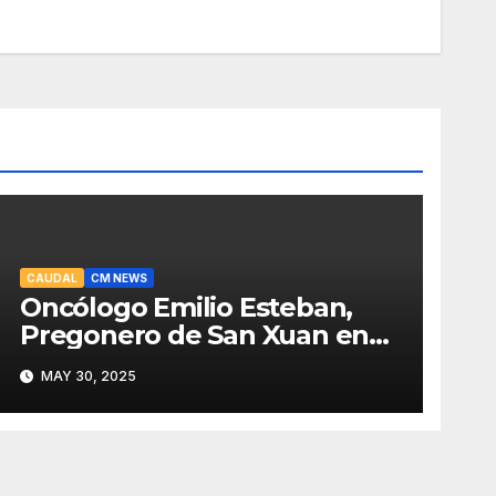
CAUDAL
CM NEWS
Oncólogo Emilio Esteban,
Pregonero de San Xuan en
Mieres: Un Honor para Turón
MAY 30, 2025
y el HUCA