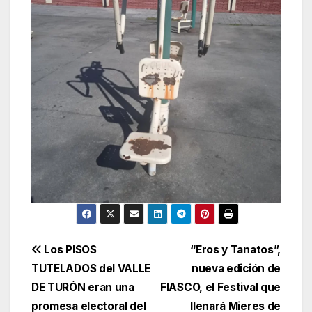
Navegación
Los PISOS
“Eros y Tanatos”,
TUTELADOS del VALLE
nueva edición de
de
DE TURÓN eran una
FIASCO, el Festival que
entradas
promesa electoral del
llenará Mieres de