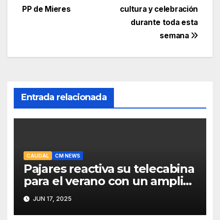
PP de Mieres
cultura y celebración
durante toda esta
semana
Entrada relacionada
CAUDAL
CM NEWS
Pajares reactiva su telecabina
para el verano con un amplio
programa de actividades
JUN 17, 2025