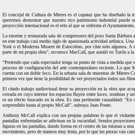
El concejal de Cultura de Mieres es el capataz que ha diseñado la t
queremos demostrar que nuestro rico patrimonio industrial puede se
proyección internacional es el reto al que se enfrenta el Ayuntamiento.
La enorme y restaurada sala de compresores del pozo Santa Bárbara 
en este trabajo casi medio siglo de apasionada actividad artística. 
York o el Moderna Museet de Estocolmo, por citar solo algunos. A es
parte de mi propia obra”, reconoce MacCall, que asistió en Turón a la
“Pretendo que cada espectador tenga su punto de vista a medida que se 
proceso de configuración del arte contemporáneo reciente. Lo que Mc
cuenta con un doble foco. En la urbana sala de muestras de Mieres Ce
primera vez que tiene la posibilidad de ver proyectados todos sus fi
El citado trabajo audiovisual tiene su proyección en la obra que aco
cerrada en cuyo interior los espacios fluyen entre luces, sombras y u
es un efecto buscado en la obra. Es una pertinente casualidad: “En n
sorprendido hasta al propio McCall”, subraya Juan Ponte.
Anthony McCall explica con sus propias palabras lo que el visitante
pantallas enfrentadas se adivinan en la oscuridad. Sendos proyectores
figuras en las pantallas, dando forma en el centro de las mismas a una
movimiento, pero de manera muy lenta, por lo que las piezas van cam