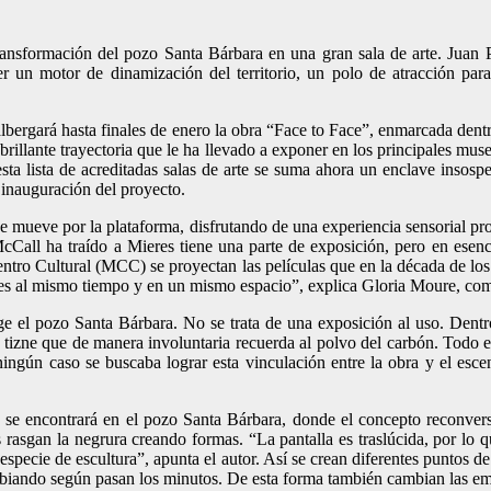
ransformación del pozo Santa Bárbara en una gran sala de arte. Juan Po
r un motor de dinamización del territorio, un polo de atracción para
albergará hasta finales de enero la obra “Face to Face”, enmarcada de
Una brillante trayectoria que le ha llevado a exponer en los principale
ta lista de acreditadas salas de arte se suma ahora un enclave insos
 inauguración del proyecto.
mueve por la plataforma, disfrutando de una experiencia sensorial propia”
Call ha traído a Mieres tiene una parte de exposición, pero en esencia
ntro Cultural (MCC) se proyectan las películas que en la década de los 
lmes al mismo tiempo y en un mismo espacio”, explica Gloria Moure, comi
ge el pozo Santa Bárbara. No se trata de una exposición al uso. Dentro
n tizne que de manera involuntaria recuerda al polvo del carbón. Todo e
ingún caso se buscaba lograr esta vinculación entre la obra y el esce
 se encontrará en el pozo Santa Bárbara, donde el concepto reconversi
 rasgan la negrura creando formas. “La pantalla es traslúcida, por lo qu
 especie de escultura”, apunta el autor. Así se crean diferentes puntos d
biando según pasan los minutos. De esta forma también cambian las emo