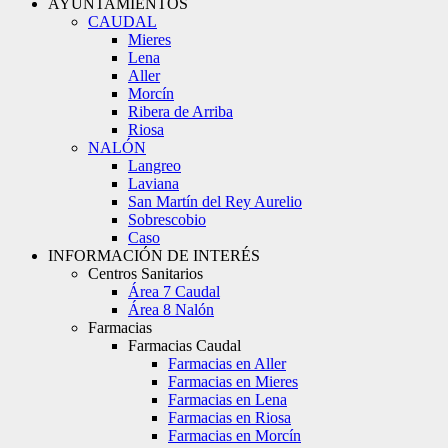
AYUNTAMIENTOS
CAUDAL
Mieres
Lena
Aller
Morcín
Ribera de Arriba
Riosa
NALÓN
Langreo
Laviana
San Martín del Rey Aurelio
Sobrescobio
Caso
INFORMACIÓN DE INTERÉS
Centros Sanitarios
Área 7 Caudal
Área 8 Nalón
Farmacias
Farmacias Caudal
Farmacias en Aller
Farmacias en Mieres
Farmacias en Lena
Farmacias en Riosa
Farmacias en Morcín