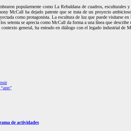
ombraron popularmente como La Rebaldana de cuadros, esculturales y m
thony McCall ha dejado patente que se trata de un proyecto ambicioso
oyectada como protagonista. La escultura de luz que puede visitarse en 
los setenta se aprecia como McCall da forma a una línea que describe u
u contexto general, ha entrado en diálogo con el legado industrial de 
ruir
a “app”
grama de actividades