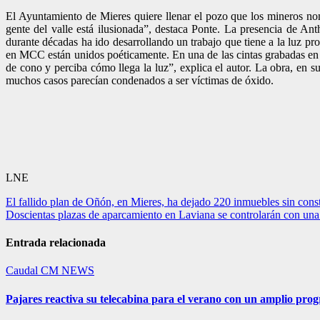
El Ayuntamiento de Mieres quiere llenar el pozo que los mineros n
gente del valle está ilusionada”, destaca Ponte. La presencia de An
durante décadas ha ido desarrollando un trabajo que tiene a la luz pr
en MCC están unidos poéticamente. En una de las cintas grabadas en 
de cono y perciba cómo llega la luz”, explica el autor. La obra, en s
muchos casos parecían condenados a ser víctimas de óxido.
LNE
Navegación
El fallido plan de Oñón, en Mieres, ha dejado 220 inmuebles sin const
Doscientas plazas de aparcamiento en Laviana se controlarán con un
de
entradas
Entrada relacionada
Caudal
CM NEWS
Pajares reactiva su telecabina para el verano con un amplio pro