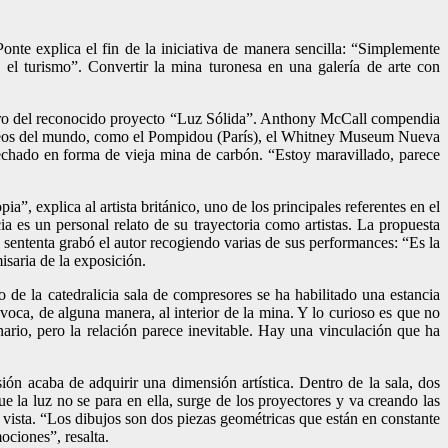
nte explica el fin de la iniciativa de manera sencilla: “Simplemente
 el turismo”. Convertir la mina turonesa en una galería de arte con
ntro del reconocido proyecto “Luz Sólida”. Anthony McCall compendia
s museos del mundo, como el Pompidou (París), el Whitney Museum Nueva
pechado en forma de vieja mina de carbón. “Estoy maravillado, parece
, explica al artista británico, uno de los principales referentes en el
 es un personal relato de su trayectoria como artistas. La propuesta
sententa grabó el autor recogiendo varias de sus performances: “Es la
saria de la exposición.
 de la catedralicia sala de compresores se ha habilitado una estancia
voca, de alguna manera, al interior de la mina. Y lo curioso es que no
nario, pero la relación parece inevitable. Hay una vinculación que ha
ón acaba de adquirir una dimensión artística. Dentro de la sala, dos
e la luz no se para en ella, surge de los proyectores y va creando las
e vista. “Los dibujos son dos piezas geométricas que están en constante
ciones”, resalta.