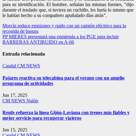
para su identificación. El hombre, señalan las mismas fuentes, “dijo
durante el traslado que, si tuviera un cuchillo, les haría lo mismo que
le habían hecho a su compañero apuñalado días atrás”.
Navegación
Morcín reduce emisiones y ruido con un camión eléctrico para la
recogida de basura
de
PP MIERES presentará una enmienda a los PGE para incluir
entradas
BARRERAS ANTIRUIDO en A-66
Entrada relacionada
Caudal
CM NEWS
Pajares reactiva su telecabina para el verano con un amplio
programa de actividades
Jun 17, 2025
CM NEWS
Nalón
Renfe refuerza la línea Gijón-Laviana con trenes más fiables y
mejor servicio para recuperar viajeros
Jun 15, 2025
Caudal
CM NEWS