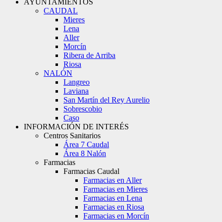
AYUNTAMIENTOS
CAUDAL
Mieres
Lena
Aller
Morcín
Ribera de Arriba
Riosa
NALÓN
Langreo
Laviana
San Martín del Rey Aurelio
Sobrescobio
Caso
INFORMACIÓN DE INTERÉS
Centros Sanitarios
Área 7 Caudal
Área 8 Nalón
Farmacias
Farmacias Caudal
Farmacias en Aller
Farmacias en Mieres
Farmacias en Lena
Farmacias en Riosa
Farmacias en Morcín