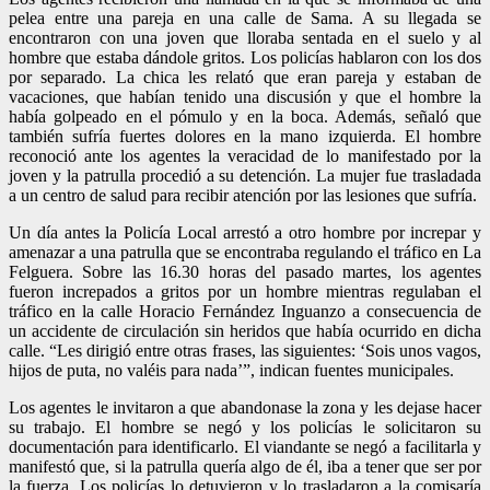
pelea entre una pareja en una calle de Sama. A su llegada se
encontraron con una joven que lloraba sentada en el suelo y al
hombre que estaba dándole gritos. Los policías hablaron con los dos
por separado. La chica les relató que eran pareja y estaban de
vacaciones, que habían tenido una discusión y que el hombre la
había golpeado en el pómulo y en la boca. Además, señaló que
también sufría fuertes dolores en la mano izquierda. El hombre
reconoció ante los agentes la veracidad de lo manifestado por la
joven y la patrulla procedió a su detención. La mujer fue trasladada
a un centro de salud para recibir atención por las lesiones que sufría.
Un día antes la Policía Local arrestó a otro hombre por increpar y
amenazar a una patrulla que se encontraba regulando el tráfico en La
Felguera. Sobre las 16.30 horas del pasado martes, los agentes
fueron increpados a gritos por un hombre mientras regulaban el
tráfico en la calle Horacio Fernández Inguanzo a consecuencia de
un accidente de circulación sin heridos que había ocurrido en dicha
calle. “Les dirigió entre otras frases, las siguientes: ‘Sois unos vagos,
hijos de puta, no valéis para nada’”, indican fuentes municipales.
Los agentes le invitaron a que abandonase la zona y les dejase hacer
su trabajo. El hombre se negó y los policías le solicitaron su
documentación para identificarlo. El viandante se negó a facilitarla y
manifestó que, si la patrulla quería algo de él, iba a tener que ser por
la fuerza. Los policías lo detuvieron y lo trasladaron a la comisaría