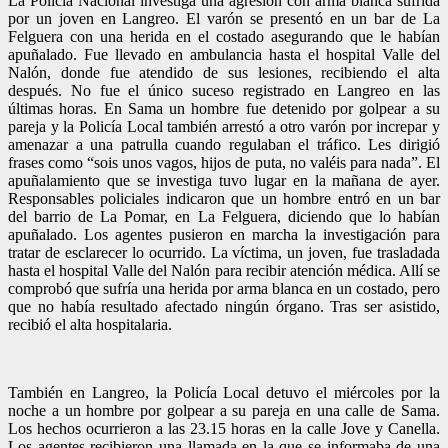
La Policía Nacional investiga una agresión con arma blanca sufrida
por un joven en Langreo. El varón se presentó en un bar de La
Felguera con una herida en el costado asegurando que le habían
apuñalado. Fue llevado en ambulancia hasta el hospital Valle del
Nalón, donde fue atendido de sus lesiones, recibiendo el alta
después. No fue el único suceso registrado en Langreo en las
últimas horas. En Sama un hombre fue detenido por golpear a su
pareja y la Policía Local también arrestó a otro varón por increpar y
amenazar a una patrulla cuando regulaban el tráfico. Les dirigió
frases como “sois unos vagos, hijos de puta, no valéis para nada”. El
apuñalamiento que se investiga tuvo lugar en la mañana de ayer.
Responsables policiales indicaron que un hombre entró en un bar
del barrio de La Pomar, en La Felguera, diciendo que lo habían
apuñalado. Los agentes pusieron en marcha la investigación para
tratar de esclarecer lo ocurrido. La víctima, un joven, fue trasladada
hasta el hospital Valle del Nalón para recibir atención médica. Allí se
comprobó que sufría una herida por arma blanca en un costado, pero
que no había resultado afectado ningún órgano. Tras ser asistido,
recibió el alta hospitalaria.
También en Langreo, la Policía Local detuvo el miércoles por la
noche a un hombre por golpear a su pareja en una calle de Sama.
Los hechos ocurrieron a las 23.15 horas en la calle Jove y Canella.
Los agentes recibieron una llamada en la que se informaba de una