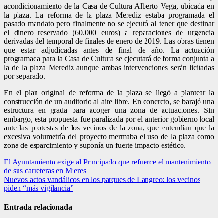
acondicionamiento de la Casa de Cultura Alberto Vega, ubicada en
la plaza. La reforma de la plaza Merediz estaba programada el
pasado mandato pero finalmente no se ejecutó al tener que destinar
el dinero reservado (60.000 euros) a reparaciones de urgencia
derivadas del temporal de finales de enero de 2019. Las obras tienen
que estar adjudicadas antes de final de año. La actuación
programada para la Casa de Cultura se ejecutará de forma conjunta a
la de la plaza Merediz aunque ambas intervenciones serán licitadas
por separado.
En el plan original de reforma de la plaza se llegó a plantear la
construcción de un auditorio al aire libre. En concreto, se barajó una
estructura en grada para acoger una zona de actuaciones. Sin
embargo, esta propuesta fue paralizada por el anterior gobierno local
ante las protestas de los vecinos de la zona, que entendían que la
excesiva volumetría del proyecto mermaba el uso de la plaza como
zona de esparcimiento y suponía un fuerte impacto estético.
Navegación
El Ayuntamiento exige al Principado que refuerce el mantenimiento
de sus carreteras en Mieres
de
Nuevos actos vandálicos en los parques de Langreo: los vecinos
entradas
piden “más vigilancia”
Entrada relacionada