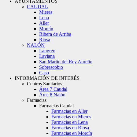
AYUNTAMIENTOS
CAUDAL
Mieres
Lena
Aller
Morcín
Ribera de Arriba
Riosa
NALÓN
Langreo
Laviana
San Martín del Rey Aurelio
Sobrescobio
Caso
INFORMACIÓN DE INTERÉS
Centros Sanitarios
Área 7 Caudal
Área 8 Nalón
Farmacias
Farmacias Caudal
Farmacias en Aller
Farmacias en Mieres
Farmacias en Lena
Farmacias en Riosa
Farmacias en Morcín