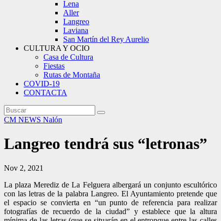
Lena
Aller
Langreo
Laviana
San Martín del Rey Aurelio
CULTURA Y OCIO
Casa de Cultura
Fiestas
Rutas de Montaña
COVID-19
CONTACTA
CM NEWS
Nalón
Langreo tendrá sus “letronas”
Nov 2, 2021
La plaza Merediz de La Felguera albergará un conjunto escultórico
con las letras de la palabra Langreo. El Ayuntamiento pretende que
el espacio se convierta en “un punto de referencia para realizar
fotografías de recuerdo de la ciudad” y establece que la altura
mínima de las letras (que se situarán en el entronque entre las calles