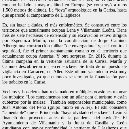
romano hallado a mayor altitud en Europa (se construyó a unos
1.500 metros de altitud). La “joya” arqueológica en la Carisa, hasta
que apareció el campamento de L.lagüezos.
Es, sin lugar a dudas, el más emblemático. Se construyó entre los
territorios que actualmente ocupan Lena y Villamanín (León). Tiene
más de siete hectáreas de extensión y su excavación estuvo dirigida
por Esperanza Martín, con la coordinación de Jorge Camino.
Albergó una construcción militar “de envergadura” y, casi con total
seguridad, fue el primer asentamiento romano en el territorio que
actualmente ocupa Asturias. Y otra sorpresa. En 2016, durante la
última campaña en la vertiente asturiana de la Carisa, Martín y
Camino descubrieron un tercer enclave. Se trata de un puesto de
vigilancia en Carraceo, en Aller. Este último yacimiento está muy
poco investigado, ya que entonces se terminó la financiación para
los trabajos en la Carisa.
Vecinos y hosteleros han reclamado en múltiples ocasiones retomar
los trabajos: “Los campamentos son un pilar para el turismo y están
cubiertos por la maleza”. También responsables municipales, como
Juan Antonio del Peño (grupo mixto en Aller). El edil considera
“lamentable” que el Principado “haya olvidado el enclave”. León sí
financió dos proyectos antes de la pandemia del covid-19. El
Ayuntamiento de Villamanín y la Junta de Castilla y León
estudiaron con mayor profundidad la vertiente de L.lagüezos que