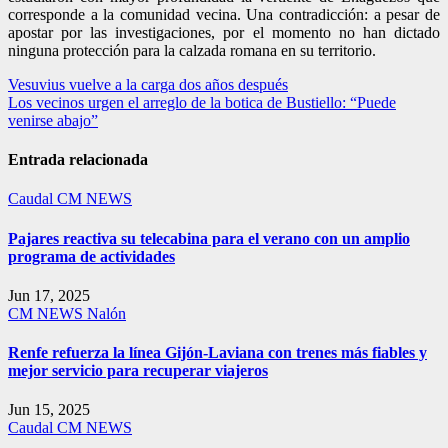
corresponde a la comunidad vecina. Una contradicción: a pesar de
apostar por las investigaciones, por el momento no han dictado
ninguna protección para la calzada romana en su territorio.
Navegación
Vesuvius vuelve a la carga dos años después
Los vecinos urgen el arreglo de la botica de Bustiello: “Puede
de
venirse abajo”
entradas
Entrada relacionada
Caudal
CM NEWS
Pajares reactiva su telecabina para el verano con un amplio
programa de actividades
Jun 17, 2025
CM NEWS
Nalón
Renfe refuerza la línea Gijón-Laviana con trenes más fiables y
mejor servicio para recuperar viajeros
Jun 15, 2025
Caudal
CM NEWS