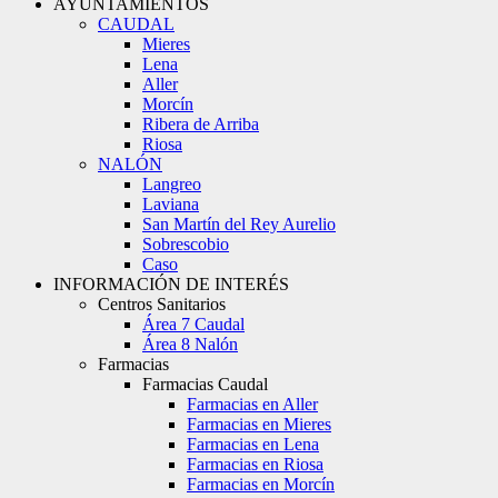
AYUNTAMIENTOS
CAUDAL
Mieres
Lena
Aller
Morcín
Ribera de Arriba
Riosa
NALÓN
Langreo
Laviana
San Martín del Rey Aurelio
Sobrescobio
Caso
INFORMACIÓN DE INTERÉS
Centros Sanitarios
Área 7 Caudal
Área 8 Nalón
Farmacias
Farmacias Caudal
Farmacias en Aller
Farmacias en Mieres
Farmacias en Lena
Farmacias en Riosa
Farmacias en Morcín