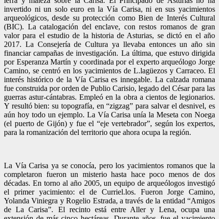
ierra y maleza sobre la Carisa. El Principado de Asturias no ha
invertido ni un solo euro en la Vía Carisa, ni en sus yacimientos
arqueológicos, desde su protección como Bien de Interés Cultural
(BIC). La catalogación del enclave, con restos romanos de gran
valor para el estudio de la historia de Asturias, se dictó en el año
2017. La Consejería de Cultura ya llevaba entonces un año sin
financiar campañas de investigación. La última, que estuvo dirigida
por Esperanza Martín y coordinada por el experto arqueólogo Jorge
Camino, se centró en los yacimientos de L.lagüezos y Carraceo. El
interés histórico de la Vía Carisa es innegable. La calzada romana
fue construida por orden de Publio Carisio, legado del César para las
guerras astur-cántabras. Empleó en la obra a cientos de legionarios.
Y resultó bien: su topografía, en “zigzag” para salvar el desnivel, es
aún hoy todo un ejemplo. La Vía Carisa unía la Meseta con Noega
(el puerto de Gijón) y fue el “eje vertebrador”, según los expertos,
para la romanización del territorio que ahora ocupa la región.
La Vía Carisa ya se conocía, pero los yacimientos romanos que la
completaron fueron un misterio hasta hace poco menos de dos
décadas. En torno al año 2005, un equipo de arqueólogos investigó
el primer yacimiento: el de Curriel.los. Fueron Jorge Camino,
Yolanda Viniegra y Rogelio Estrada, a través de la entidad “Amigos
de La Carisa”. El recinto está entre Aller y Lena, ocupa una
extensión de más cinco hectáreas. Durante años, fue el yacimiento