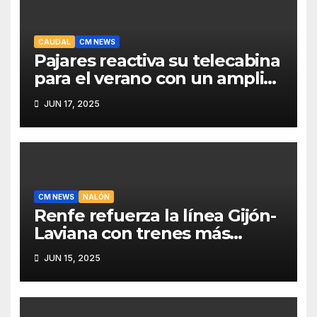
CAUDAL
CM NEWS
Pajares reactiva su telecabina
para el verano con un amplio
programa de actividades
JUN 17, 2025
CM NEWS
NALÓN
Renfe refuerza la línea Gijón-
Laviana con trenes más
fiables y mejor servicio para
JUN 15, 2025
recuperar viajeros