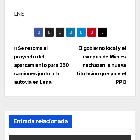
LNE
Navegación
Se retoma el
El gobierno local y el
proyecto del
campus de Mieres
de
aparcamiento para 350
rechazan la nueva
entradas
camiones junto a la
titulación que pide el
autovía en Lena
PP
Entrada relacionada