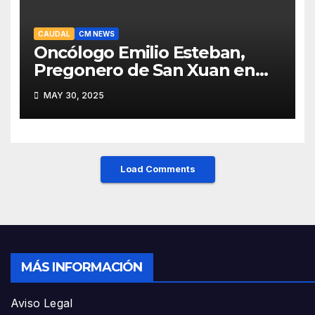
CAUDAL
CM NEWS
Oncólogo Emilio Esteban,
Pregonero de San Xuan en
Mieres: Un Honor para Turón
MAY 30, 2025
y el HUCA
Load Comments
MÁS INFORMACIÓN
Aviso Legal