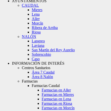
AYUNTAMIENTOS
CAUDAL
Mieres
Lena
Aller
Morcín
Ribera de Arriba
Riosa
NALÓN
Langreo
Laviana
San Martín del Rey Aurelio
Sobrescobio
Caso
INFORMACIÓN DE INTERÉS
Centros Sanitarios
Área 7 Caudal
Área 8 Nalón
Farmacias
Farmacias Caudal
Farmacias en Aller
Farmacias en Mieres
Farmacias en Lena
Farmacias en Riosa
Farmacias en Morcín