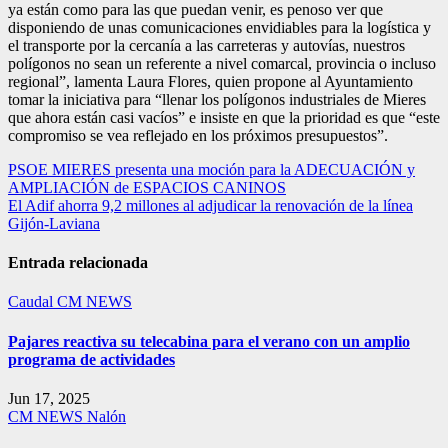
ya están como para las que puedan venir, es penoso ver que
disponiendo de unas comunicaciones envidiables para la logística y
el transporte por la cercanía a las carreteras y autovías, nuestros
polígonos no sean un referente a nivel comarcal, provincia o incluso
regional”, lamenta Laura Flores, quien propone al Ayuntamiento
tomar la iniciativa para “llenar los polígonos industriales de Mieres
que ahora están casi vacíos” e insiste en que la prioridad es que “este
compromiso se vea reflejado en los próximos presupuestos”.
Navegación
PSOE MIERES presenta una moción para la ADECUACIÓN y
AMPLIACIÓN de ESPACIOS CANINOS
de
El Adif ahorra 9,2 millones al adjudicar la renovación de la línea
entradas
Gijón-Laviana
Entrada relacionada
Caudal
CM NEWS
Pajares reactiva su telecabina para el verano con un amplio
programa de actividades
Jun 17, 2025
CM NEWS
Nalón