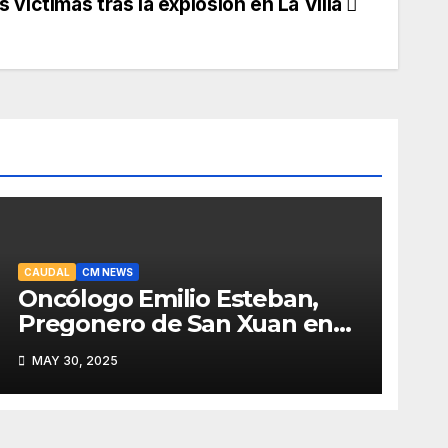
s víctimas tras la explosión en La Villa
CAUDAL
CM NEWS
Oncólogo Emilio Esteban,
Pregonero de San Xuan en
Mieres: Un Honor para Turón
MAY 30, 2025
y el HUCA