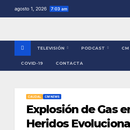
Saltar
agosto 1, 2026
7:03 am
al
contenido
TELEVISIÓN
PODCAST
CM
COVID-19
CONTACTA
CAUDAL
CM NEWS
Explosión de Gas e
Heridos Evolucion