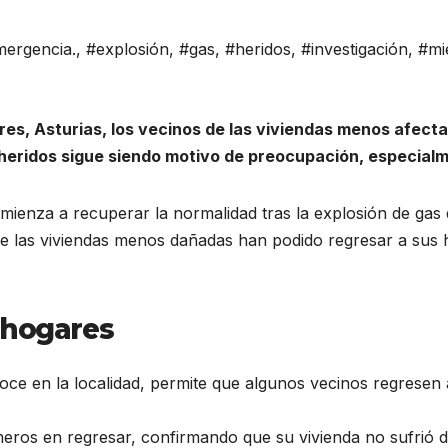
ergencia.
,
#explosión
,
#gas
,
#heridos
,
#investigación
,
#mi
res, Asturias, los vecinos de las viviendas menos afec
 heridos sigue siendo motivo de preocupación, especialm
enza a recuperar la normalidad tras la explosión de gas qu
 las viviendas menos dañadas han podido regresar a sus h
 hogares
ce en la localidad, permite que algunos vecinos regresen a
imeros en regresar, confirmando que su vivienda no sufrió 