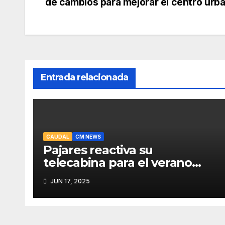
de cambios para mejorar el centro urb
de
entradas
Entrada relacionada
CAUDAL
CM NEWS
Pajares reactiva su
telecabina para el verano
con un amplio programa de
JUN 17, 2025
actividades