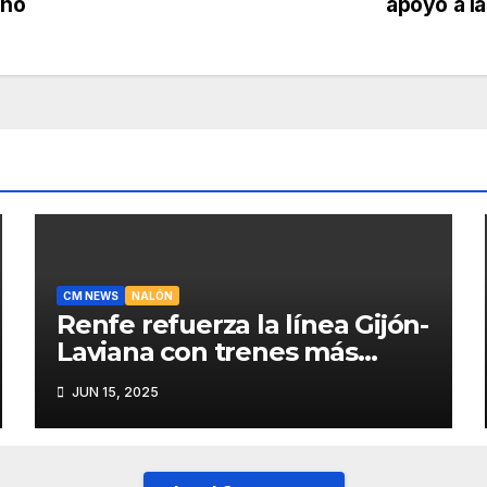
ano
apoyo a la
CM NEWS
NALÓN
Renfe refuerza la línea Gijón-
Laviana con trenes más
fiables y mejor servicio para
JUN 15, 2025
recuperar viajeros