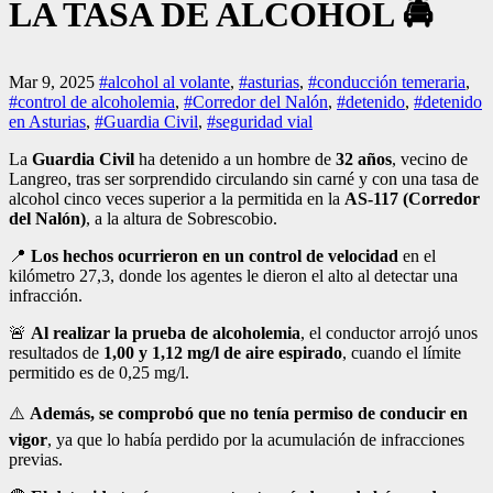
LA TASA DE ALCOHOL 🚔
Mar 9, 2025
#alcohol al volante
,
#asturias
,
#conducción temeraria
,
#control de alcoholemia
,
#Corredor del Nalón
,
#detenido
,
#detenido
en Asturias
,
#Guardia Civil
,
#seguridad vial
La
Guardia Civil
ha detenido a un hombre de
32 años
, vecino de
Langreo, tras ser sorprendido circulando sin carné y con una tasa de
alcohol cinco veces superior a la permitida en la
AS-117 (Corredor
del Nalón)
, a la altura de Sobrescobio.
📍
Los hechos ocurrieron en un control de velocidad
en el
kilómetro 27,3, donde los agentes le dieron el alto al detectar una
infracción.
🚨
Al realizar la prueba de alcoholemia
, el conductor arrojó unos
resultados de
1,00 y 1,12 mg/l de aire espirado
, cuando el límite
permitido es de 0,25 mg/l.
⚠️
Además, se comprobó que no tenía permiso de conducir en
vigor
, ya que lo había perdido por la acumulación de infracciones
previas.