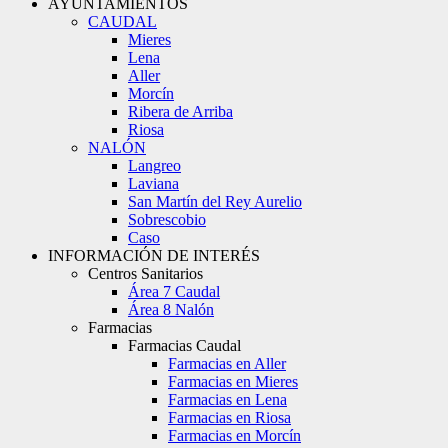
AYUNTAMIENTOS
CAUDAL
Mieres
Lena
Aller
Morcín
Ribera de Arriba
Riosa
NALÓN
Langreo
Laviana
San Martín del Rey Aurelio
Sobrescobio
Caso
INFORMACIÓN DE INTERÉS
Centros Sanitarios
Área 7 Caudal
Área 8 Nalón
Farmacias
Farmacias Caudal
Farmacias en Aller
Farmacias en Mieres
Farmacias en Lena
Farmacias en Riosa
Farmacias en Morcín