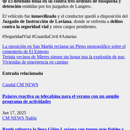
🔴
El detenido tenía en su contra tres órdenes de búsqueda y
detención
emitidas por los juzgados de Langreo.
El vehículo fue
inmovilizado
y el conductor quedó a disposición del
Juzgado de Instrucción de Laviana
, donde se enfrenta a
delitos
contra la seguridad vial
y otros cargos pendientes.
#SeguridadVial #GuardiaCivil #Asturias
Navegación
La oposición en San Martín reclama un Pleno monográfico sobre el
cementerio de El Entrego
de
Treinta vecinos de Mieres siguen sin hogar tras la explosión de gas:
entradas
Viviendas de emergencia en camino
Entrada relacionada
Caudal
CM NEWS
Pajares reactiva su telecabina para el verano con un amplio
programa de actividades
Jun 17, 2025
CM NEWS
Nalón
Renfe refuerza la línea Gijón-Laviana con trenes más fiables y