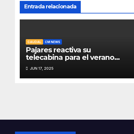
Entrada relacionada
CAUDAL
CM NEWS
Pajares reactiva su
telecabina para el verano
con un amplio programa de
JUN 17, 2025
actividades