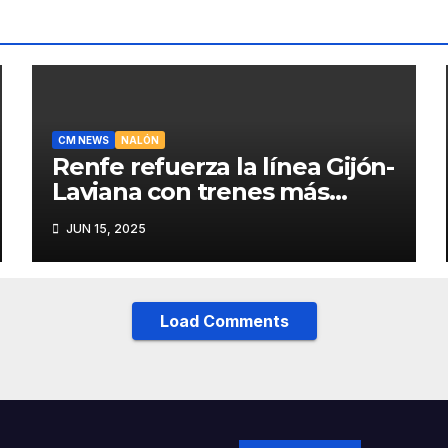
CM NEWS
NALÓN
Renfe refuerza la línea Gijón-
Laviana con trenes más
fiables y mejor servicio para
JUN 15, 2025
recuperar viajeros
Load Comments