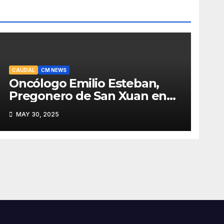
CAUDAL
CM NEWS
Oncólogo Emilio Esteban,
Pregonero de San Xuan en
Mieres: Un Honor para Turón
MAY 30, 2025
y el HUCA