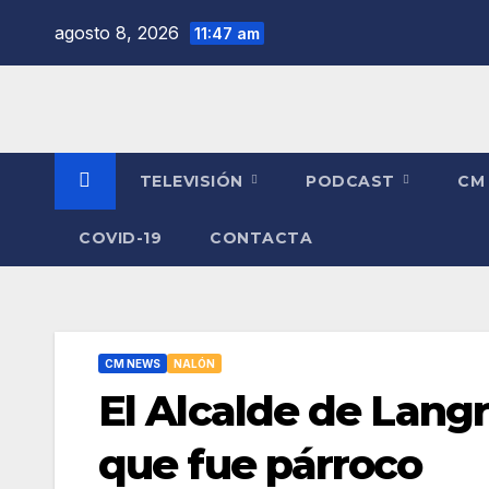
Saltar
agosto 8, 2026
11:47 am
al
contenido
TELEVISIÓN
PODCAST
CM
COVID-19
CONTACTA
CM NEWS
NALÓN
El Alcalde de Langre
que fue párroco