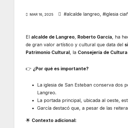
#alcalde langreo
,
#iglesia cia
MAR 16, 2025
El
alcalde de Langreo
,
Roberto García
, ha he
de gran valor artístico y cultural que data del
s
Patrimonio Cultural
, la
Consejería de Cultura
👉
¿Por qué es importante?
La iglesia de San Esteban conserva dos p
Langreo.
La portada principal, ubicada al oeste, es
García destacó que, a pesar de las reitera
🌟
Contexto adicional: