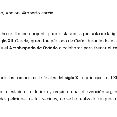
ño
,
#nalon
,
#roberto garcia
cho un llamado urgente para restaurar la
portada de la ig
iglo XII
. García, quien fue párroco de Ciaño durante doce a
y el
Arzobispado de Oviedo
a colaborar para frenar el «a
ortadas románicas de finales del
siglo XII
o principios del
XI
tá en estado de deterioro y requiere una intervención urgen
das peticiones de los vecinos, no se ha realizado ninguna re