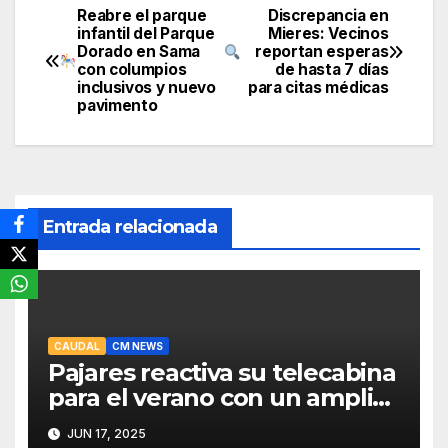
Reabre el parque
Discrepancia en
Navegación
infantil del Parque
Mieres: Vecinos
Dorado en Sama
reportan esperas
de
con columpios
de hasta 7 días
inclusivos y nuevo
para citas médicas
entradas
pavimento
Entrada relacionada
CAUDAL
CM NEWS
Pajares reactiva su telecabina
para el verano con un amplio
programa de actividades
JUN 17, 2025