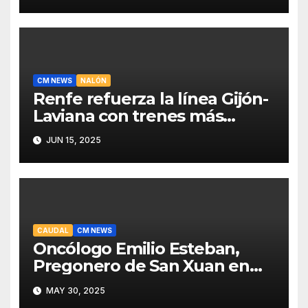
CM NEWS
NALÓN
Renfe refuerza la línea Gijón-
Laviana con trenes más
fiables y mejor servicio para
JUN 15, 2025
recuperar viajeros
CAUDAL
CM NEWS
Oncólogo Emilio Esteban,
Pregonero de San Xuan en
Mieres: Un Honor para Turón
MAY 30, 2025
y el HUCA