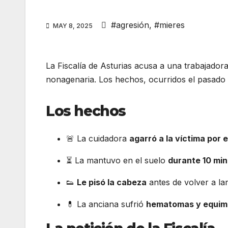
#agresión
,
#mieres
MAY 8, 2025
La Fiscalía de Asturias acusa a una trabajado
nonagenaria. Los hechos, ocurridos el pasado
Los hechos
🚨 La cuidadora
agarró a la víctima por el
⏳ La mantuvo en el suelo
durante 10 mi
👟
Le pisó la cabeza
antes de volver a la
💊 La anciana sufrió
hematomas y equim