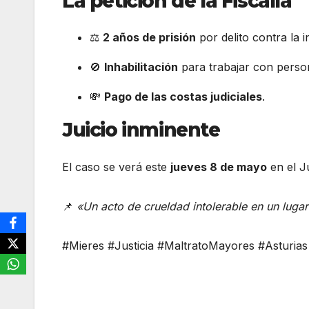
La petición de la Fiscalía
⚖️
2 años de prisión
por delito contra la i
🚫
Inhabilitación
para trabajar con perso
💸
Pago de las costas judiciales
.
Juicio inminente
El caso se verá este
jueves 8 de mayo
en el J
📌
«Un acto de crueldad intolerable en un luga
#Mieres #Justicia #MaltratoMayores #Asturias