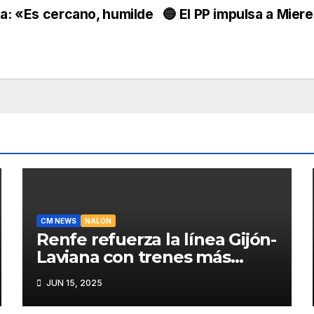
a: «Es cercano, humilde
🔵 El PP impulsa a Mier
CM NEWS
NALÓN
Renfe refuerza la línea Gijón-
Laviana con trenes más
fiables y mejor servicio para
JUN 15, 2025
recuperar viajeros