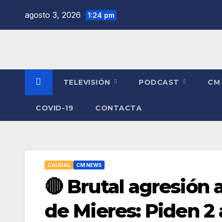
Saltar
agosto 3, 2026
1:24 pm
al
contenido
TELEVISIÓN
PODCAST
CM
COVID-19
CONTACTA
CAUDAL
CM NEWS
🔴 Brutal agresión 
de Mieres: Piden 2 