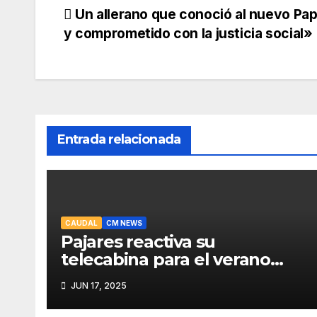
Navegación
Un allerano que conoció al nuevo Pap
y comprometido con la justicia social»
de
entradas
Entrada relacionada
CAUDAL
CM NEWS
Pajares reactiva su
telecabina para el verano
con un amplio programa de
JUN 17, 2025
actividades