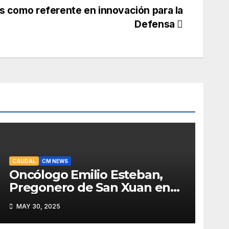
es como referente en innovación para la
Defensa
CAUDAL
CM NEWS
Oncólogo Emilio Esteban,
Pregonero de San Xuan en
Mieres: Un Honor para Turón
MAY 30, 2025
y el HUCA