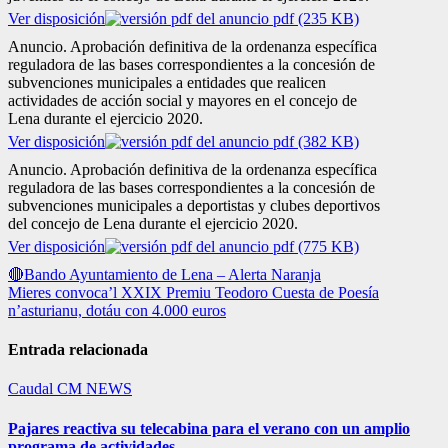
Ver disposición
pdf (235 KB)
Anuncio. Aprobación definitiva de la ordenanza específica
reguladora de las bases correspondientes a la concesión de
subvenciones municipales a entidades que realicen
actividades de acción social y mayores en el concejo de
Lena durante el ejercicio 2020.
Ver disposición
pdf (382 KB)
Anuncio. Aprobación definitiva de la ordenanza específica
reguladora de las bases correspondientes a la concesión de
subvenciones municipales a deportistas y clubes deportivos
del concejo de Lena durante el ejercicio 2020.
Ver disposición
pdf (775 KB)
Navegación
🔴Bando Ayuntamiento de Lena – Alerta Naranja
Mieres convoca’l XXIX Premiu Teodoro Cuesta de Poesía
de
n’asturianu, dotáu con 4.000 euros
entradas
Entrada relacionada
Caudal
CM NEWS
Pajares reactiva su telecabina para el verano con un amplio
programa de actividades