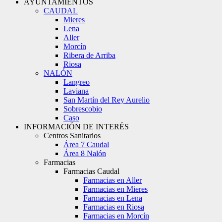
AYUNTAMIENTOS
CAUDAL
Mieres
Lena
Aller
Morcín
Ribera de Arriba
Riosa
NALÓN
Langreo
Laviana
San Martín del Rey Aurelio
Sobrescobio
Caso
INFORMACIÓN DE INTERÉS
Centros Sanitarios
Área 7 Caudal
Área 8 Nalón
Farmacias
Farmacias Caudal
Farmacias en Aller
Farmacias en Mieres
Farmacias en Lena
Farmacias en Riosa
Farmacias en Morcín