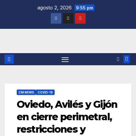
Saltar
agosto 2, 2026
9:55 pm
al
contenido
CM NEWS
COVID-19
Oviedo, Avilés y Gijón
en cierre perimetral,
restricciones y