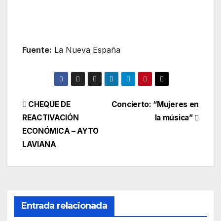
Fuente:
La Nueva España
Navegación
CHEQUE DE
Concierto: “Mujeres en
REACTIVACIÓN
la música”
de
ECONÓMICA – AYTO
entradas
LAVIANA
Entrada relacionada