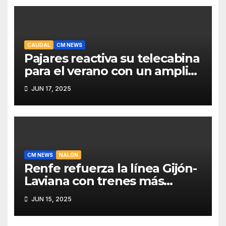
CAUDAL
CM NEWS
Pajares reactiva su telecabina
para el verano con un amplio
programa de actividades
JUN 17, 2025
CM NEWS
NALÓN
Renfe refuerza la línea Gijón-
Laviana con trenes más
fiables y mejor servicio para
JUN 15, 2025
recuperar viajeros