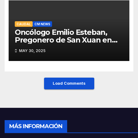
CAUDAL
CM NEWS
Oncólogo Emilio Esteban,
Pregonero de San Xuan en
Mieres: Un Honor para Turón
MAY 30, 2025
y el HUCA
Load Comments
MÁS INFORMACIÓN