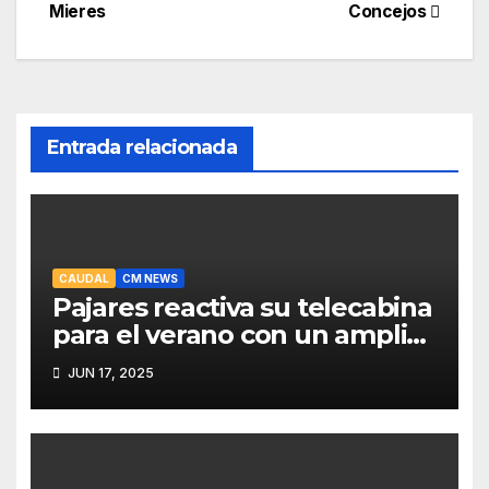
de
Mieres
Concejos
entradas
Entrada relacionada
CAUDAL
CM NEWS
Pajares reactiva su telecabina
para el verano con un amplio
programa de actividades
JUN 17, 2025