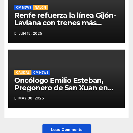
CM NEWS
NALÓN
Renfe refuerza la línea Gijón-
Laviana con trenes más
fiables y mejor servicio para
JUN 15, 2025
recuperar viajeros
CAUDAL
CM NEWS
Oncólogo Emilio Esteban,
Pregonero de San Xuan en
Mieres: Un Honor para Turón
MAY 30, 2025
y el HUCA
Load Comments