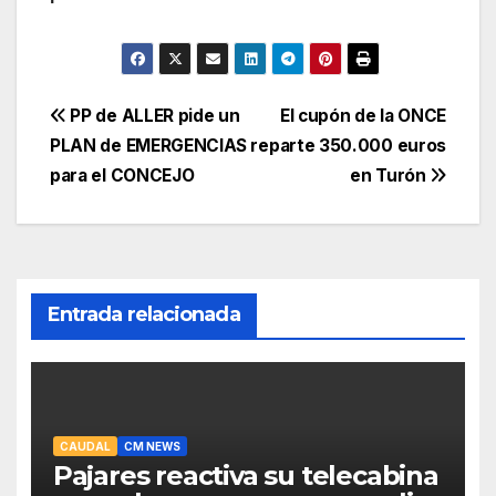
Navegación
PP de ALLER pide un
El cupón de la ONCE
PLAN de EMERGENCIAS
reparte 350.000 euros
de
para el CONCEJO
en Turón
entradas
Entrada relacionada
CAUDAL
CM NEWS
Pajares reactiva su telecabina