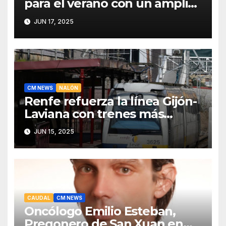
para el verano con un amplio
programa de actividades
JUN 17, 2025
CM NEWS
NALÓN
Renfe refuerza la línea Gijón-
Laviana con trenes más
fiables y mejor servicio para
JUN 15, 2025
recuperar viajeros
CAUDAL
CM NEWS
Oncólogo Emilio Esteban,
Pregonero de San Xuan en