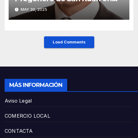
Mieres: Un Honor para Turón
MAY 30, 2025
y el HUCA
Load Comments
MÁS INFORMACIÓN
Aviso Legal
COMERCIO LOCAL
CONTACTA