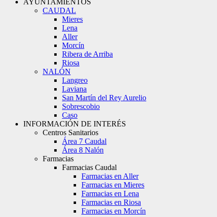
AYUNTAMIENTOS
CAUDAL
Mieres
Lena
Aller
Morcín
Ribera de Arriba
Riosa
NALÓN
Langreo
Laviana
San Martín del Rey Aurelio
Sobrescobio
Caso
INFORMACIÓN DE INTERÉS
Centros Sanitarios
Área 7 Caudal
Área 8 Nalón
Farmacias
Farmacias Caudal
Farmacias en Aller
Farmacias en Mieres
Farmacias en Lena
Farmacias en Riosa
Farmacias en Morcín