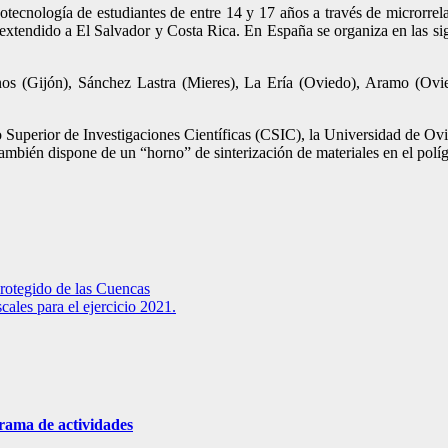
notecnología de estudiantes de entre 14 y 17 años a través de microrr
 extendido a El Salvador y Costa Rica. En España se organiza en las s
os (Gijón), Sánchez Lastra (Mieres), La Ería (Oviedo), Aramo (Ovied
 Superior de Investigaciones Científicas (CSIC), la Universidad de Ov
 también dispone de un “horno” de sinterización de materiales en el polí
protegido de las Cuencas
ales para el ejercicio 2021.
grama de actividades