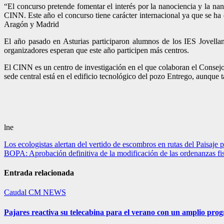
“El concurso pretende fomentar el interés por la nanociencia y la na
CINN. Este año el concurso tiene carácter internacional ya que se ha
Aragón y Madrid
El año pasado en Asturias participaron alumnos de los IES Jovellan
organizadores esperan que este año participen más centros.
El CINN es un centro de investigación en el que colaboran el Consejo
sede central está en el edificio tecnológico del pozo Entrego, aunque
lne
Navegación
Los ecologistas alertan del vertido de escombros en rutas del Paisaje 
BOPA: Aprobación definitiva de la modificación de las ordenanzas fisc
de
entradas
Entrada relacionada
Caudal
CM NEWS
Pajares reactiva su telecabina para el verano con un amplio pro