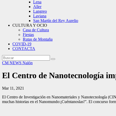
Lena
Aller
Langreo
Laviana
San Martín del Rey Aurelio
CULTURA Y OCIO
Casa de Cultura
Fiestas
Rutas de Montaña
COVID-19
CONTACTA
CM NEWS
Nalón
El Centro de Nanotecnología imp
Mar 11, 2021
El Centro de Investigación en Nanomateriales y Nanotecnología (CINN
muchas historias en el Nanomundo:¡Cuéntanoslas!”. El concurso forma