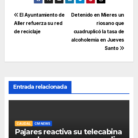
Navegación
El Ayuntamiento de
Detenido en Mieres un
Aller refuerza su red
riosano que
de
de reciclaje
cuadruplicó la tasa de
entradas
alcoholemia en Jueves
Santo
Entrada relacionada
CAUDAL
CM NEWS
Pajares reactiva su telecabina