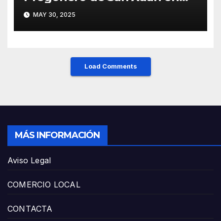
Mieres: Un Honor para Turón
MAY 30, 2025
y el HUCA
Load Comments
MÁS INFORMACIÓN
Aviso Legal
COMERCIO LOCAL
CONTACTA