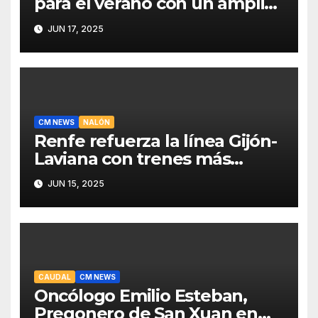
para el verano con un amplio
programa de actividades
JUN 17, 2025
CM NEWS
NALÓN
Renfe refuerza la línea Gijón-
Laviana con trenes más
fiables y mejor servicio para
JUN 15, 2025
recuperar viajeros
CAUDAL
CM NEWS
Oncólogo Emilio Esteban,
Pregonero de San Xuan en