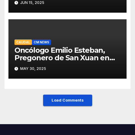
JUN 15, 2025
recuperar viajeros
CAUDAL
CM NEWS
Oncólogo Emilio Esteban,
Pregonero de San Xuan en
Mieres: Un Honor para Turón
MAY 30, 2025
y el HUCA
Load Comments