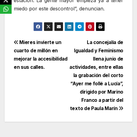
estación. La gente mayor empieza ya a tener
miedo por este descontrol”, denuncian.
Navegación
Mieres invierte un
La concejalía de
cuarto de millón en
Igualdad y Feminismo
de
mejorar la accesibilidad
llena junio de
entradas
en sus calles.
actividades, entre ellas
la grabación del corto
“Ayer me follé a Lucía”,
dirigido por Marino
Franco a partir del
texto de Paula Marín