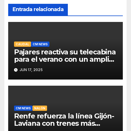
Entrada relacionada
CAUDAL
CM NEWS
Pajares reactiva su telecabina
para el verano con un amplio
programa de actividades
JUN 17, 2025
CM NEWS
NALÓN
Renfe refuerza la línea Gijón-
Laviana con trenes más
fiables y mejor servicio para