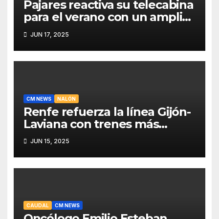
Pajares reactiva su telecabina
para el verano con un amplio
programa de actividades
JUN 17, 2025
CM NEWS
NALÓN
Renfe refuerza la línea Gijón-
Laviana con trenes más
fiables y mejor servicio para
JUN 15, 2025
recuperar viajeros
CAUDAL
CM NEWS
Oncólogo Emilio Esteban,