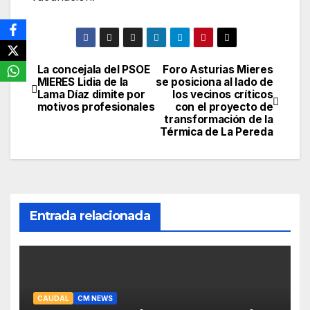
La concejala del PSOE
Foro Asturias Mieres
Navegación
MIERES Lidia de la
se posiciona al lado de
Lama Díaz dimite por
los vecinos críticos
de
motivos profesionales
con el proyecto de
transformación de la
entradas
Térmica de La Pereda
Entrada relacionada
CAUDAL
CM NEWS