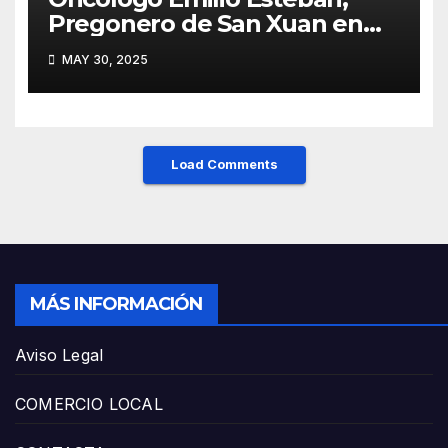
Pregonero de San Xuan en
Mieres: Un Honor para Turón
MAY 30, 2025
y el HUCA
Load Comments
MÁS INFORMACIÓN
Aviso Legal
COMERCIO LOCAL