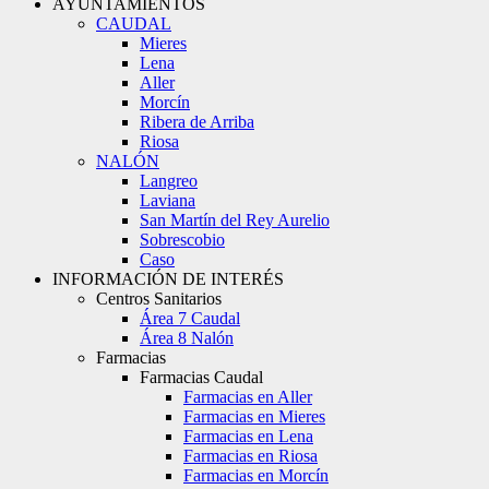
AYUNTAMIENTOS
CAUDAL
Mieres
Lena
Aller
Morcín
Ribera de Arriba
Riosa
NALÓN
Langreo
Laviana
San Martín del Rey Aurelio
Sobrescobio
Caso
INFORMACIÓN DE INTERÉS
Centros Sanitarios
Área 7 Caudal
Área 8 Nalón
Farmacias
Farmacias Caudal
Farmacias en Aller
Farmacias en Mieres
Farmacias en Lena
Farmacias en Riosa
Farmacias en Morcín