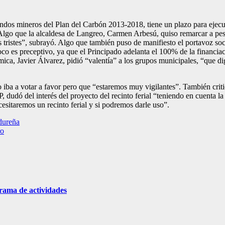
fondos mineros del Plan del Carbón 2013-2018, tiene un plazo para ejecu
 Algo que la alcaldesa de Langreo, Carmen Arbesú, quiso remarcar a pesa
as tristes”, subrayó. Algo que también puso de manifiesto el portavoz soc
poco es preceptivo, ya que el Principado adelanta el 100% de la financ
mica, Javier Álvarez, pidió “valentía” a los grupos municipales, “que d
iba a votar a favor pero que “estaremos muy vigilantes”. También critic
, dudó del interés del proyecto del recinto ferial “teniendo en cuenta l
sitaremos un recinto ferial y si podremos darle uso”.
dureña
ro
grama de actividades