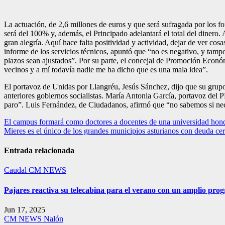
La actuación, de 2,6 millones de euros y que será sufragada por los 
será del 100% y, además, el Principado adelantará el total del dinero.
gran alegría. Aquí hace falta positividad y actividad, dejar de ver cos
informe de los servicios técnicos, apuntó que “no es negativo, y tam
plazos sean ajustados”. Por su parte, el concejal de Promoción Econó
vecinos y a mí todavía nadie me ha dicho que es una mala idea”.
El portavoz de Unidas por Llangréu, Jesús Sánchez, dijo que su grupo 
anteriores gobiernos socialistas. María Antonia García, portavoz del PP
paro”. Luis Fernández, de Ciudadanos, afirmó que “no sabemos si nece
Navegación
El campus formará como doctores a docentes de una universidad hon
Mieres es el único de los grandes municipios asturianos con deuda ce
de
entradas
Entrada relacionada
Caudal
CM NEWS
Pajares reactiva su telecabina para el verano con un amplio pro
Jun 17, 2025
CM NEWS
Nalón