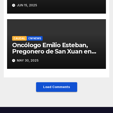
fiables y mejor servicio para
JUN 15, 2025
recuperar viajeros
CAUDAL
CM NEWS
Oncólogo Emilio Esteban,
Pregonero de San Xuan en
Mieres: Un Honor para Turón
MAY 30, 2025
y el HUCA
Load Comments