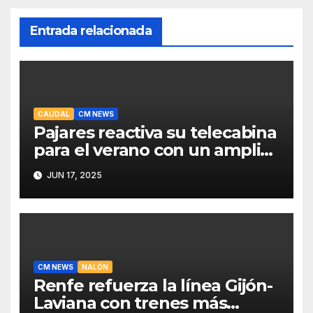
Entrada relacionada
CAUDAL
CM NEWS
Pajares reactiva su telecabina
para el verano con un amplio
programa de actividades
JUN 17, 2025
CM NEWS
NALÓN
Renfe refuerza la línea Gijón-
Laviana con trenes más