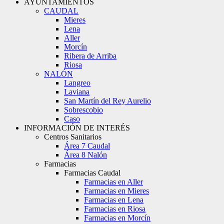
AYUNTAMIENTOS
CAUDAL
Mieres
Lena
Aller
Morcín
Ribera de Arriba
Riosa
NALÓN
Langreo
Laviana
San Martín del Rey Aurelio
Sobrescobio
Caso
INFORMACIÓN DE INTERÉS
Centros Sanitarios
Área 7 Caudal
Área 8 Nalón
Farmacias
Farmacias Caudal
Farmacias en Aller
Farmacias en Mieres
Farmacias en Lena
Farmacias en Riosa
Farmacias en Morcín