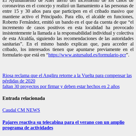
El Ayuntamiento de Aller alertó del incremento de los casos de
coronavirus en el concejo y realizó un llamamiento a las personas de
entre 15 y 30 años para que participen en el cribado masivo que
mantiene activo el Principado. Para ello, el alcalde en funciones,
Roberto Fernández, emitió un bando en el que da cuenta de que “el
incremento de casos positivos en esta localidad ha provocado
insistentemente la llamada a la responsabilidad individual y colectiva
de esta Alcaldía, siguiendo las recomendaciones de las autoridades
sanitarias”. En el mismo bando explican que, para acceder al
cribado, los interesados tienen que apuntarse previamente en el
formulario que está en “
https://www.astursalud.es/formulario-pcr
”.
Navegación
Riosa reclama que el Angliru retorne a la Vuelta para compensar las
pérdidas de 2020
de
faltan 30 proyectos por firmar y deben estar hechos en 2 años
entradas
Entrada relacionada
Caudal
CM NEWS
Pajares reactiva su telecabina para el verano con un amplio
programa de actividades