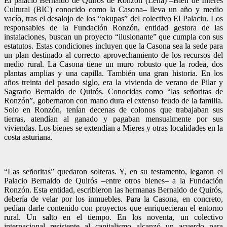
El palacio Bernaldo de Quirós de Ronzón (Lena) –Bien de Interés
Cultural (BIC) conocido como la Casona– lleva un año y medio
vacío, tras el desalojo de los “okupas” del colectivo El Palaciu. Los
responsables de la Fundación Ronzón, entidad gestora de las
instalaciones, buscan un proyecto “ilusionante” que cumpla con sus
estatutos. Estas condiciones incluyen que la Casona sea la sede para
un plan destinado al correcto aprovechamiento de los recursos del
medio rural. La Casona tiene un muro robusto que la rodea, dos
plantas amplias y una capilla. También una gran historia. En los
años treinta del pasado siglo, era la vivienda de verano de Pilar y
Sagrario Bernaldo de Quirós. Conocidas como “las señoritas de
Ronzón”, gobernaron con mano dura el extenso feudo de la familia.
Solo en Ronzón, tenían decenas de colonos que trabajaban sus
tierras, atendían al ganado y pagaban mensualmente por sus
viviendas. Los bienes se extendían a Mieres y otras localidades en la
costa asturiana.
“Las señoritas” quedaron solteras. Y, en su testamento, legaron el
Palacio Bernaldo de Quirós –entre otros bienes– a la Fundación
Ronzón. Esta entidad, escribieron las hermanas Bernaldo de Quirós,
debería de velar por los inmuebles. Para la Casona, en concreto,
pedían darle contenido con proyectos que enriquecieran el entorno
rural. Un salto en el tiempo. En los noventa, un colectivo
internacional resistente al capitalismo alcanzó un acuerdo para