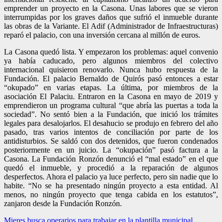
emprender un proyecto en la Casona. Unas labores que se vieron
interrumpidas por los graves daños que sufrió el inmueble durante
las obras de la Variante. El Adif (Administrador de Infraestructuras)
reparó el palacio, con una inversión cercana al millón de euros.
La Casona quedó lista. Y empezaron los problemas: aquel convenio
ya había caducado, pero algunos miembros del colectivo
internacional quisieron renovarlo. Nunca hubo respuesta de la
Fundación. El palacio Bernaldo de Quirós pasó entonces a estar
“okupado” en varias etapas. La última, por miembros de la
asociación El Palaciu. Entraron en la Casona en mayo de 2019 y
emprendieron un programa cultural “que abría las puertas a toda la
sociedad”. No sentó bien a la Fundación, que inició los trámites
legales para desalojarlos. El desahucio se produjo en febrero del año
pasado, tras varios intentos de conciliación por parte de los
antidisturbios. Se saldó con dos detenidos, que fueron condenados
posteriormente en un juicio. La “okupación” pasó factura a la
Casona. La Fundación Ronzón denunció el “mal estado” en el que
quedó el inmueble, y procedió a la reparación de algunos
desperfectos. Ahora el palacio ya luce perfecto, pero sin nadie que lo
habite. “No se ha presentado ningún proyecto a esta entidad. Al
menos, no ningún proyecto que tenga cabida en los estatutos”,
zanjaron desde la Fundación Ronzón.
Navegación
Mieres busca operarios para trabajar en la plantilla municipal