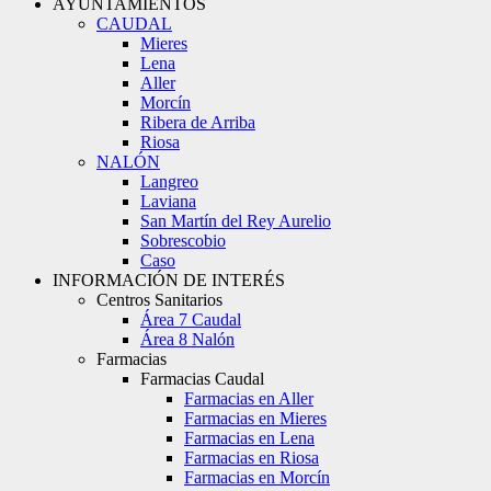
AYUNTAMIENTOS
CAUDAL
Mieres
Lena
Aller
Morcín
Ribera de Arriba
Riosa
NALÓN
Langreo
Laviana
San Martín del Rey Aurelio
Sobrescobio
Caso
INFORMACIÓN DE INTERÉS
Centros Sanitarios
Área 7 Caudal
Área 8 Nalón
Farmacias
Farmacias Caudal
Farmacias en Aller
Farmacias en Mieres
Farmacias en Lena
Farmacias en Riosa
Farmacias en Morcín