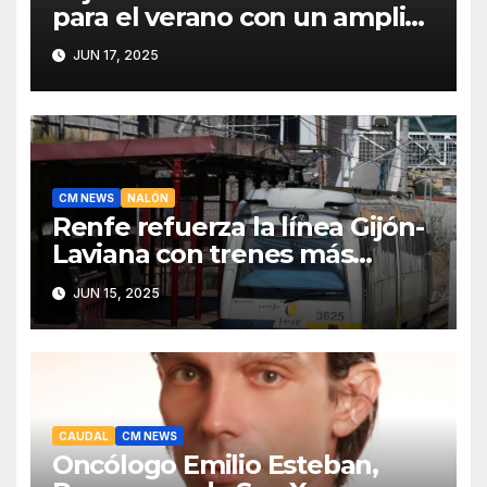
para el verano con un amplio
programa de actividades
JUN 17, 2025
CM NEWS
NALÓN
Renfe refuerza la línea Gijón-
Laviana con trenes más
fiables y mejor servicio para
JUN 15, 2025
recuperar viajeros
CAUDAL
CM NEWS
Oncólogo Emilio Esteban,