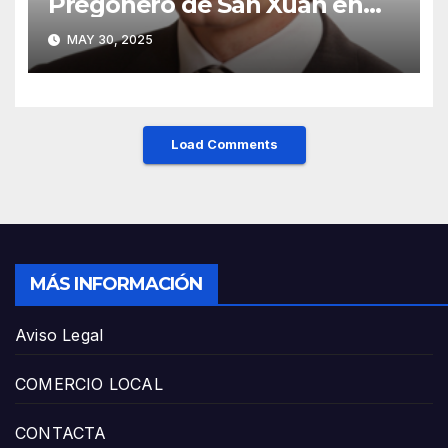
Pregonero de San Xuan en
Mieres: Un Honor para Turón
MAY 30, 2025
y el HUCA
Load Comments
MÁS INFORMACIÓN
Aviso Legal
COMERCIO LOCAL
CONTACTA