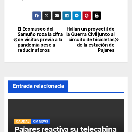
El Ecomuseo del
Hallan un proyectil de
Navegación
Samuño roza la cifra
la Guerra Civil junto al
de visitas previa a la
circuito de bicicletas
de
pandemia pese a
de la estación de
reducir aforos
Pajares
entradas
Entrada relacionada
CAUDAL
CM NEWS
Pajares reactiva su telecabina