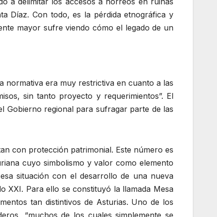
ado a delimitar los accesos a hórreos en ruinas
nta Díaz. Con todo, es la pérdida etnográfica y
a gente mayor sufre viendo cómo el legado de un
la normativa era muy restrictiva en cuanto a las
sos, sin tanto proyecto y requerimientos”. El
el Gobierno regional para sufragar parte de las
tan con protección patrimonial. Este número es
sturiana cuyo simbolismo y valor como elemento
ir esa situación con el desarrollo de una nueva
o XXI. Para ello se constituyó la llamada Mesa
mentos tan distintivos de Asturias. Uno de los
deros, “muchos de los cuales simplemente se