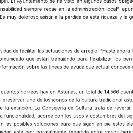
cipal. El Ayuntamiento se ha visto en algunos casos oblig
onsabilidad siempre recae en la administración local”, apu
 “Es muy doloroso asistir a la pérdida de esta riqueza y l
sidad de facilitar las actuaciones de arreglo. “Hasta ahora 
municado que están trabajando para flexibilizar los permi
información sobre las líneas de ayuda que actual concede 
d cuantos hórreos hay en Asturias, un total de 14.566 cuen
 preservar uno de los iconos de la cultura tradicional a
de la extinción. La Consejería de Cultura trata de revert
 funcionalidad, acorde con los usos y costumbres del sigl
an las posibles soluciones para que sigan en pie estos ele
iedad está hoy normalmente repartida entre varios here