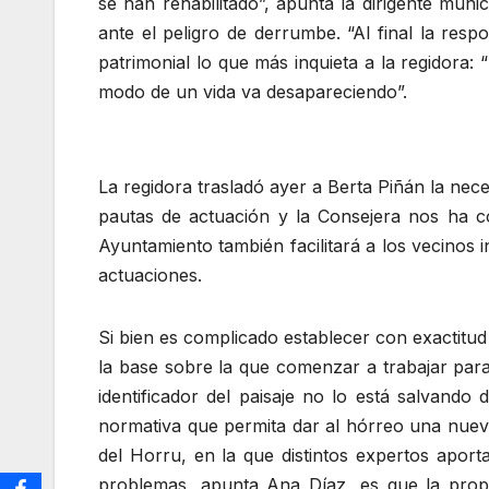
se han rehabilitado”, apunta la dirigente muni
ante el peligro de derrumbe. “Al final la resp
patrimonial lo que más inquieta a la regidora:
modo de un vida va desapareciendo”.
La regidora trasladó ayer a Berta Piñán la nece
pautas de actuación y la Consejera nos ha co
Ayuntamiento también facilitará a los vecinos 
actuaciones.
Si bien es complicado establecer con exactitu
la base sobre la que comenzar a trabajar para
identificador del paisaje no lo está salvando 
normativa que permita dar al hórreo una nueva
del Horru, en la que distintos expertos aport
problemas, apunta Ana Díaz, es que la prop