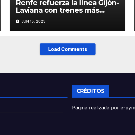
Renfe refuerza la línea Gijón-
Laviana con trenes más
fiables y mejor servicio para
JUN 15, 2025
recuperar viajeros
Load Comments
CRÉDITOS
Pagina realizada por
e-pym