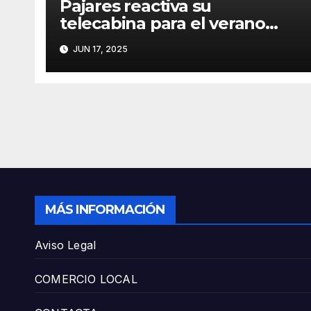
Pajares reactiva su
telecabina para el verano
con un amplio programa de
JUN 17, 2025
actividades
MÁS INFORMACIÓN
Aviso Legal
COMERCIO LOCAL