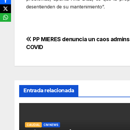
desentienden de su mantenimiento”.
Navegación
PP MIERES denuncia un caos adminsi
COVID
de
entradas
Entrada relacionada
CAUDAL
CM NEWS