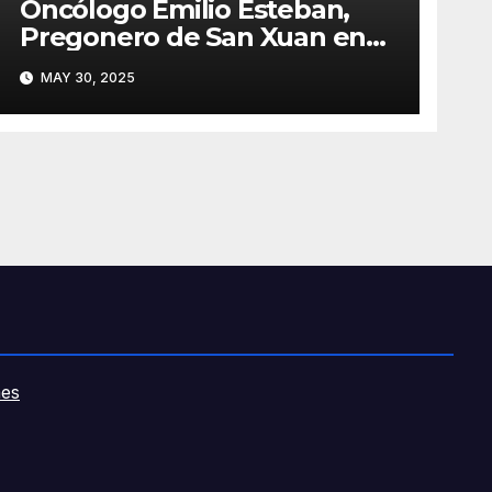
Oncólogo Emilio Esteban,
Pregonero de San Xuan en
Mieres: Un Honor para Turón
MAY 30, 2025
y el HUCA
es