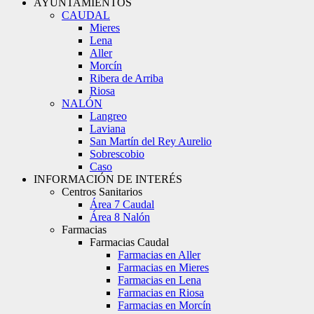
AYUNTAMIENTOS
CAUDAL
Mieres
Lena
Aller
Morcín
Ribera de Arriba
Riosa
NALÓN
Langreo
Laviana
San Martín del Rey Aurelio
Sobrescobio
Caso
INFORMACIÓN DE INTERÉS
Centros Sanitarios
Área 7 Caudal
Área 8 Nalón
Farmacias
Farmacias Caudal
Farmacias en Aller
Farmacias en Mieres
Farmacias en Lena
Farmacias en Riosa
Farmacias en Morcín