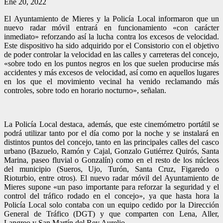
Ene 20, 2022
El Ayuntamiento de Mieres y la Policía Local informaron que un
nuevo radar móvil entrará en funcionamiento «con carácter
inmediato» reforzando así la lucha contra los excesos de velocidad.
Este dispositivo ha sido adquirido por el Consistorio con el objetivo
de poder controlar la velocidad en las calles y carreteras del concejo,
«sobre todo en los puntos negros en los que suelen producirse más
accidentes y más excesos de velocidad, así como en aquellos lugares
en los que el movimiento vecinal ha venido reclamando más
controles, sobre todo en horario nocturno», señalan.
La Policía Local destaca, además, que este cinemómetro portátil se
podrá utilizar tanto por el día como por la noche y se instalará en
distintos puntos del concejo, tanto en las principales calles del casco
urbano (Bazuelo, Ramón y Cajal, Gonzalo Gutiérrez Quirós, Santa
Marina, paseo fluvial o Gonzalín) como en el resto de los núcleos
del municipio (Sueros, Ujo, Turón, Santa Cruz, Figaredo o
Rioturbio, entre otros). El nuevo radar móvil del Ayuntamiento de
Mieres supone «un paso importante para reforzar la seguridad y el
control del tráfico rodado en el concejo», ya que hasta hora la
Policía Local solo contaba con un equipo cedido por la Dirección
General de Tráfico (DGT) y que comparten con Lena, Aller,
Langreo y San Martín del Rey Aurelio.