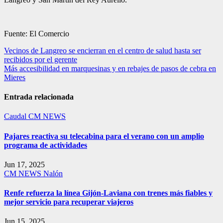
Fuente: El Comercio
Navegación
Vecinos de Langreo se encierran en el centro de salud hasta ser
recibidos por el gerente
de
Más accesibilidad en marquesinas y en rebajes de pasos de cebra en
entradas
Mieres
Entrada relacionada
Caudal
CM NEWS
Pajares reactiva su telecabina para el verano con un amplio
programa de actividades
Jun 17, 2025
CM NEWS
Nalón
Renfe refuerza la línea Gijón-Laviana con trenes más fiables y
mejor servicio para recuperar viajeros
Jun 15, 2025