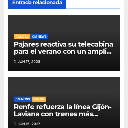
Entrada relacionada
CAUDAL
CM NEWS
Pajares reactiva su telecabina
para el verano con un amplio
programa de actividades
JUN 17, 2025
CM NEWS
NALÓN
Renfe refuerza la línea Gijón-
Laviana con trenes más
fiables y mejor servicio para
JUN 15, 2025