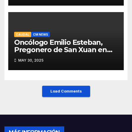
recuperar viajeros
CAUDAL
CM NEWS
Oncólogo Emilio Esteban,
Pregonero de San Xuan en
Mieres: Un Honor para Turón
MAY 30, 2025
y el HUCA
Load Comments