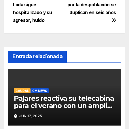
de
Lada sigue
por la despoblación se
entradas
hospitalizado y su
duplican en seis años
agresor, huido
Entrada relacionada
CAUDAL
CM NEWS
Pajares reactiva su telecabina
para el verano con un amplio
programa de actividades
JUN 17, 2025