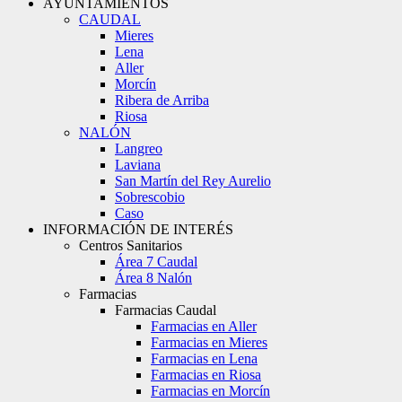
AYUNTAMIENTOS
CAUDAL
Mieres
Lena
Aller
Morcín
Ribera de Arriba
Riosa
NALÓN
Langreo
Laviana
San Martín del Rey Aurelio
Sobrescobio
Caso
INFORMACIÓN DE INTERÉS
Centros Sanitarios
Área 7 Caudal
Área 8 Nalón
Farmacias
Farmacias Caudal
Farmacias en Aller
Farmacias en Mieres
Farmacias en Lena
Farmacias en Riosa
Farmacias en Morcín