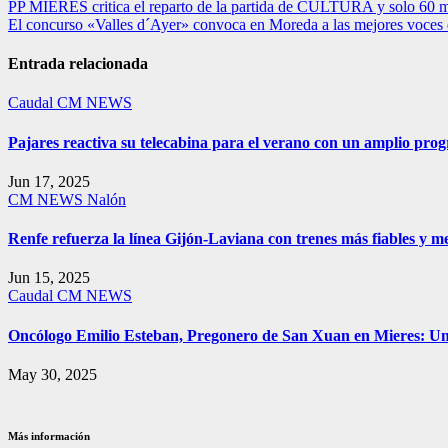
Navegación
PP MIERES critica el reparto de la partida de CULTURA y solo 60 mil
El concurso «Valles d´Ayer» convoca en Moreda a las mejores voces 
de
entradas
Entrada relacionada
Caudal
CM NEWS
Pajares reactiva su telecabina para el verano con un amplio pro
Jun 17, 2025
CM NEWS
Nalón
Renfe refuerza la línea Gijón-Laviana con trenes más fiables y me
Jun 15, 2025
Caudal
CM NEWS
Oncólogo Emilio Esteban, Pregonero de San Xuan en Mieres: 
May 30, 2025
Más información