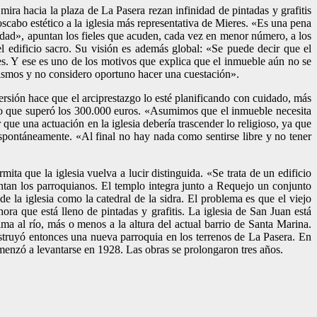
 mira hacia la plaza de La Pasera rezan infinidad de pintadas y grafitis
abo estético a la iglesia más representativa de Mieres. «Es una pena
iudad», apuntan los fieles que acuden, cada vez en menor número, a los
l edificio sacro. Su visión es además global: «Se puede decir que el
es. Y ese es uno de los motivos que explica que el inmueble aún no se
mismos y no considero oportuno hacer una cuestación».
versión hace que el arciprestazgo lo esté planificando con cuidado, más
o que superó los 300.000 euros. «Asumimos que el inmueble necesita
que una actuación en la iglesia debería trascender lo religioso, ya que
 espontáneamente. «Al final no hay nada como sentirse libre y no tener
ta que la iglesia vuelva a lucir distinguida. «Se trata de un edificio
ntan los parroquianos. El templo integra junto a Requejo un conjunto
e la iglesia como la catedral de la sidra. El problema es que el viejo
ra que está lleno de pintadas y grafitis. La iglesia de San Juan está
ima al río, más o menos a la altura del actual barrio de Santa Marina.
nstruyó entonces una nueva parroquia en los terrenos de La Pasera. En
comenzó a levantarse en 1928. Las obras se prolongaron tres años.