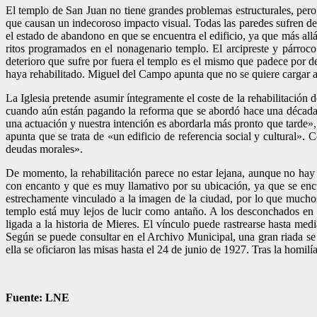
El templo de San Juan no tiene grandes problemas estructurales, pero la
que causan un indecoroso impacto visual. Todas las paredes sufren d
el estado de abandono en que se encuentra el edificio, ya que más all
ritos programados en el nonagenario templo. El arcipreste y párroco
deterioro que sufre por fuera el templo es el mismo que padece por d
haya rehabilitado. Miguel del Campo apunta que no se quiere cargar 
La Iglesia pretende asumir íntegramente el coste de la rehabilitación 
cuando aún están pagando la reforma que se abordó hace una década
una actuación y nuestra intención es abordarla más pronto que tarde», 
apunta que se trata de «un edificio de referencia social y cultural».
deudas morales».
De momento, la rehabilitación parece no estar lejana, aunque no hay f
con encanto y que es muy llamativo por su ubicación, ya que se encu
estrechamente vinculado a la imagen de la ciudad, por lo que muchos c
templo está muy lejos de lucir como antaño. A los desconchados en la
ligada a la historia de Mieres. El vínculo puede rastrearse hasta med
Según se puede consultar en el Archivo Municipal, una gran riada se 
ella se oficiaron las misas hasta el 24 de junio de 1927. Tras la homil
Fuente: LNE