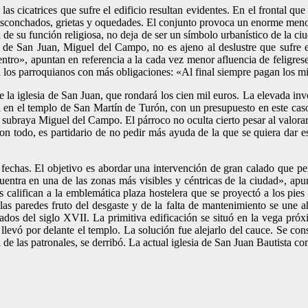
s cicatrices que sufre el edificio resultan evidentes. En el frontal que
esconchados, grietas y oquedades. El conjunto provoca un enorme menosc
á de su función religiosa, no deja de ser un símbolo urbanístico de la c
 de San Juan, Miguel del Campo, no es ajeno al deslustre que sufre e
entro», apuntan en referencia a la cada vez menor afluencia de feligres
a los parroquianos con más obligaciones: «Al final siempre pagan los 
de la iglesia de San Juan, que rondará los cien mil euros. La elevada in
 en el templo de San Martín de Turón, con un presupuesto en este cas
subraya Miguel del Campo. El párroco no oculta cierto pesar al valorar 
 Con todo, es partidario de no pedir más ayuda de la que se quiera dar
echas. El objetivo es abordar una intervención de gran calado que permi
entra en una de las zonas más visibles y céntricas de la ciudad», apu
alifican a la emblemática plaza hostelera que se proyectó a los pies d
s paredes fruto del desgaste y de la falta de mantenimiento se une aho
iados del siglo XVII. La primitiva edificación se situó en la vega próx
llevó por delante el templo. La solución fue alejarlo del cauce. Se co
ía de las patronales, se derribó. La actual iglesia de San Juan Bautista 