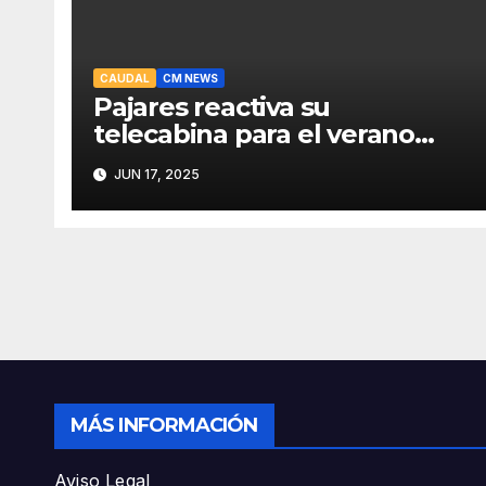
CAUDAL
CM NEWS
Pajares reactiva su
telecabina para el verano
con un amplio programa de
JUN 17, 2025
actividades
MÁS INFORMACIÓN
Aviso Legal