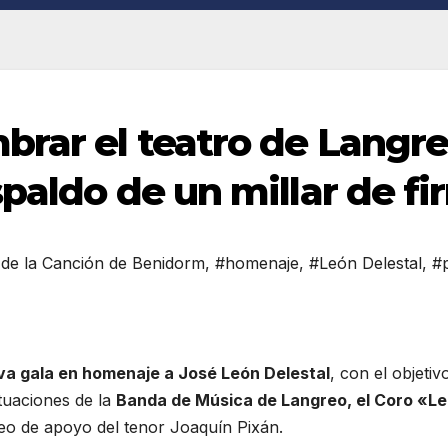
rar el teatro de Langr
spaldo de un millar de f
l de la Canción de Benidorm
,
#homenaje
,
#León Delestal
,
#
iva gala en homenaje a José León Delestal
, con el objeti
tuaciones de la
Banda de Música de Langreo, el Coro «Leó
eo de apoyo del tenor Joaquín Pixán.