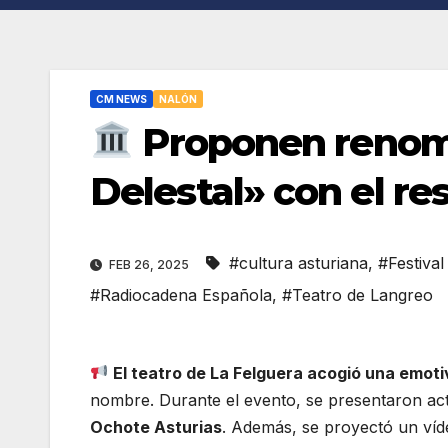
CM NEWS
NALÓN
Proponen renomb
Delestal» con el re
#cultura asturiana
,
#Festiva
FEB 26, 2025
#Radiocadena Española
,
#Teatro de Langreo
El teatro de La Felguera acogió una emot
nombre. Durante el evento, se presentaron ac
Ochote Asturias
. Además, se proyectó un víd