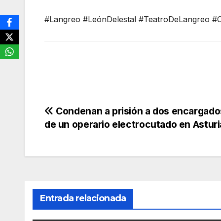
#Langreo #LeónDelestal #TeatroDeLangreo #C
Navegación
Condenan a prisión a dos encargados
de un operario electrocutado en Asturi
de
entradas
Entrada relacionada