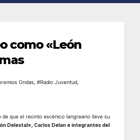
eo como «León
irmas
premios Ondas
,
#Radio Juventud
,
vo de que el recinto escénico langreano lleve su
n Delestal», Carlos Delan e integrantes del