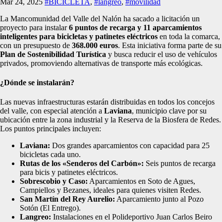
Mar 24, 2025
#BICICLETA
,
#langreo
,
#movilidad
La Mancomunidad del Valle del Nalón ha sacado a licitación un
proyecto para instalar
6 puntos de recarga y 11 aparcamientos
inteligentes para bicicletas y patinetes eléctricos
en toda la comarca,
con un presupuesto de
368.000 euros
. Esta iniciativa forma parte de su
Plan de Sostenibilidad Turística
y busca reducir el uso de vehículos
privados, promoviendo alternativas de transporte más ecológicas.
¿Dónde se instalarán?
Las nuevas infraestructuras estarán distribuidas en todos los concejos
del valle, con especial atención a
Laviana
, municipio clave por su
ubicación entre la zona industrial y la Reserva de la Biosfera de Redes.
Los puntos principales incluyen:
Laviana:
Dos grandes aparcamientos con capacidad para 25
bicicletas cada uno.
Rutas de los «Senderos del Carbón»:
Seis puntos de recarga
para bicis y patinetes eléctricos.
Sobrescobio y Caso:
Aparcamientos en Soto de Agues,
Campiellos y Bezanes, ideales para quienes visiten Redes.
San Martín del Rey Aurelio:
Aparcamiento junto al Pozo
Sotón (El Entrego).
Langreo:
Instalaciones en el Polideportivo Juan Carlos Beiro