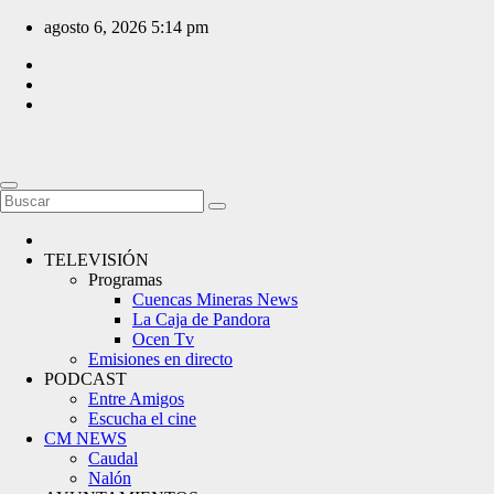
Saltar
agosto 6, 2026
5:14 pm
al
contenido
TELEVISIÓN
Programas
Cuencas Mineras News
La Caja de Pandora
Ocen Tv
Emisiones en directo
PODCAST
Entre Amigos
Escucha el cine
CM NEWS
Caudal
Nalón