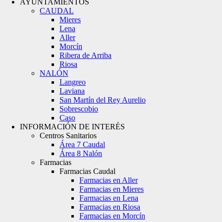
AYUNTAMIENTOS
CAUDAL
Mieres
Lena
Aller
Morcín
Ribera de Arriba
Riosa
NALÓN
Langreo
Laviana
San Martín del Rey Aurelio
Sobrescobio
Caso
INFORMACIÓN DE INTERÉS
Centros Sanitarios
Área 7 Caudal
Área 8 Nalón
Farmacias
Farmacias Caudal
Farmacias en Aller
Farmacias en Mieres
Farmacias en Lena
Farmacias en Riosa
Farmacias en Morcín