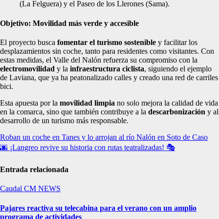
(La Felguera) y el Paseo de los Llerones (Sama).
Objetivo: Movilidad más verde y accesible
El proyecto busca
fomentar el turismo sostenible
y facilitar los
desplazamientos sin coche, tanto para residentes como visitantes. Con
estas medidas, el Valle del Nalón refuerza su compromiso con la
electromovilidad
y la
infraestructura ciclista
, siguiendo el ejemplo
de Laviana, que ya ha peatonalizado calles y creado una red de carriles
bici.
Esta apuesta por la
movilidad limpia
no solo mejora la calidad de vida
en la comarca, sino que también contribuye a la
descarbonización
y al
desarrollo de un turismo más responsable.
Navegación
Roban un coche en Tanes y lo arrojan al río Nalón en Soto de Caso
🌆 ¡Langreo revive su historia con rutas teatralizadas! 🎭
de
entradas
Entrada relacionada
Caudal
CM NEWS
Pajares reactiva su telecabina para el verano con un amplio
programa de actividades