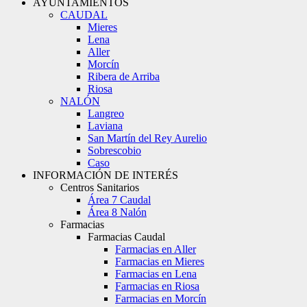
AYUNTAMIENTOS
CAUDAL
Mieres
Lena
Aller
Morcín
Ribera de Arriba
Riosa
NALÓN
Langreo
Laviana
San Martín del Rey Aurelio
Sobrescobio
Caso
INFORMACIÓN DE INTERÉS
Centros Sanitarios
Área 7 Caudal
Área 8 Nalón
Farmacias
Farmacias Caudal
Farmacias en Aller
Farmacias en Mieres
Farmacias en Lena
Farmacias en Riosa
Farmacias en Morcín