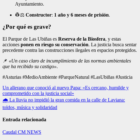
Ayuntamiento.
👷⚖️
Constructor
:
1 año y 6 meses de prisión
.
¿Por qué es grave?
El Parque de Las Ubiñas es
Reserva de la Biosfera
, y estas
acciones
ponen en riesgo su conservación
. La justicia busca sentar
precedente contra las construcciones ilegales en espacios protegidos.
📌
«Un caso claro de incumplimiento de las normas ambientales
que ha recibido su castigo»
.
#Asturias #MedioAmbiente #ParqueNatural #LasUbiñas #Justicia
Navegación
Un allerano que conoció al nuevo Papa: «Es cercano, humilde y
comprometido con la justicia social»
de
🌧️ La lluvia no impidió la gran comida en la calle de Laviana:
entradas
toldos, música y solidaridad
Entrada relacionada
Caudal
CM NEWS