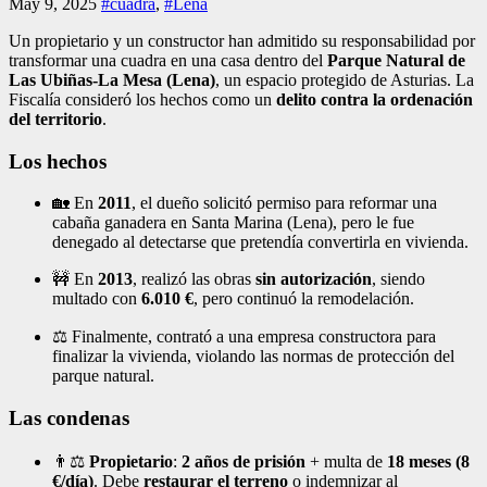
May 9, 2025
#cuadra
,
#Lena
Un propietario y un constructor han admitido su responsabilidad por
transformar una cuadra en una casa dentro del
Parque Natural de
Las Ubiñas-La Mesa (Lena)
, un espacio protegido de Asturias. La
Fiscalía consideró los hechos como un
delito contra la ordenación
del territorio
.
Los hechos
🏡 En
2011
, el dueño solicitó permiso para reformar una
cabaña ganadera en Santa Marina (Lena), pero le fue
denegado al detectarse que pretendía convertirla en vivienda.
🚧 En
2013
, realizó las obras
sin autorización
, siendo
multado con
6.010 €
, pero continuó la remodelación.
⚖️ Finalmente, contrató a una empresa constructora para
finalizar la vivienda, violando las normas de protección del
parque natural.
Las condenas
👨⚖️
Propietario
:
2 años de prisión
+ multa de
18 meses (8
€/día)
. Debe
restaurar el terreno
o indemnizar al