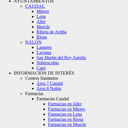
AYUNTAMIENTOS
CAUDAL
Mieres
Lena
Aller
Morcín
Ribera de Arriba
Riosa
NALÓN
Langreo
Laviana
San Martín del Rey Aurelio
Sobrescobio
Caso
INFORMACIÓN DE INTERÉS
Centros Sanitarios
Área 7 Caudal
Área 8 Nalón
Farmacias
Farmacias Caudal
Farmacias en Aller
Farmacias en Mieres
Farmacias en Lena
Farmacias en Riosa
Farmacias en Morcín