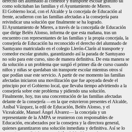
derecho del alumnado al comedor y transporte escolar gratuito tal
como solicitaban las familias y el Ayuntamiento de Mieres.
El Gobierno local, con el Alcalde y la concejala de Educación al
frente, acudieron con las familias afectadas a la consejería para
reivindicar una solución que finalmente se ha logrado.
El Ayuntamiento de Mieres, a través de la concejalía de Educación
que dirige Belén Alonso, informa de que esta mañana, tras un
encuentro con representantes de las familias y la propia concejala, la
consejería de Educación ha reconocido el derecho del alumnado de
Santuyano matriculado en el colegio Llerón-Clarín al transporte y
comedor escolar gratuito, garantizando así la parada de Santuyano
no solo para este curso, sino de manera definitiva. De esta manera se
da solución a un problema que surgió el primer día de curso cuando
niños y niñas se quedaban sin transporte escolar mientras otros sí
que podían usar este servicio. A partir de ese momento las familias
afectadas iniciaron una movilización que fue apoyada desde el
principio por el Gobierno local, que llevaba tiempo advirtiendo a la
consejería sobre este problema y pidiendo una solución.
Finalmente, hoy, tras una concentración de las familias afectadas
delante de la consejería —en la que estuvieron presentes el Alcalde,
Aníbal Vázquez, la edil de Educación, Belén Alonso, y el
Vicealcalde, Manuel Ángel Álvarez— la concejala y un
representante de la AMPA se reunieron con responsables de
Educación, encabezados por la consejera y la directora general,
quienes garantizaron una solución inmediata y definitiva. Así se lo