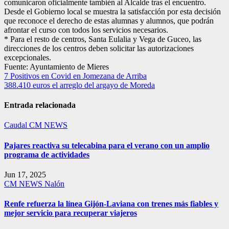
comunicaron oficialmente también al Alcalde tras el encuentro.
Desde el Gobierno local se muestra la satisfacción por esta decisión
que reconoce el derecho de estas alumnas y alumnos, que podrán
afrontar el curso con todos los servicios necesarios.
* Para el resto de centros, Santa Eulalia y Vega de Guceo, las
direcciones de los centros deben solicitar las autorizaciones
excepcionales.
Fuente: Ayuntamiento de Mieres
Navegación
7 Positivos en Covid en Jomezana de Arriba
388.410 euros el arreglo del argayo de Moreda
de
entradas
Entrada relacionada
Caudal
CM NEWS
Pajares reactiva su telecabina para el verano con un amplio
programa de actividades
Jun 17, 2025
CM NEWS
Nalón
Renfe refuerza la línea Gijón-Laviana con trenes más fiables y
mejor servicio para recuperar viajeros