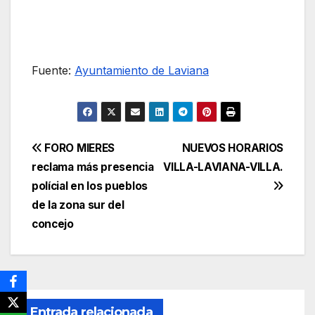
Fuente:
Ayuntamiento de Laviana
Navegación
FORO MIERES
NUEVOS HORARIOS
reclama más presencia
VILLA-LAVIANA-VILLA.
de
polícial en los pueblos
entradas
de la zona sur del
concejo
Entrada relacionada