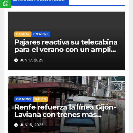
CAUDAL
CM NEWS
Pajares reactiva su telecabina
para el verano con un amplio
programa de actividades
JUN 17, 2025
CM NEWS
NALÓN
Renfe refuerza la línea Gijón-
Laviana con trenes más
fiables y mejor servicio para
JUN 15, 2025
recuperar viajeros