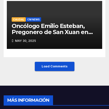
CAUDAL
CM NEWS
Oncólogo Emilio Esteban,
Pregonero de San Xuan en
Mieres: Un Honor para Turón
MAY 30, 2025
y el HUCA
Load Comments
MÁS INFORMACIÓN