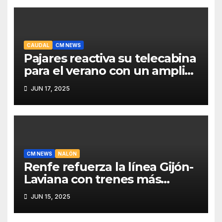
CAUDAL
CM NEWS
Pajares reactiva su telecabina
para el verano con un amplio
programa de actividades
JUN 17, 2025
CM NEWS
NALÓN
Renfe refuerza la línea Gijón-
Laviana con trenes más
fiables y mejor servicio para
JUN 15, 2025
recuperar viajeros