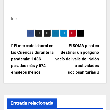
lne
Navegación
El mercado laboral en
El SOMA plantea
las Cuencas durante la
destinar un polígono
de
pandemia: 1.436
vacío del valle del Nalón
entradas
parados más y 574
a actividades
empleos menos
sociosanitarias
Entrada relacionada