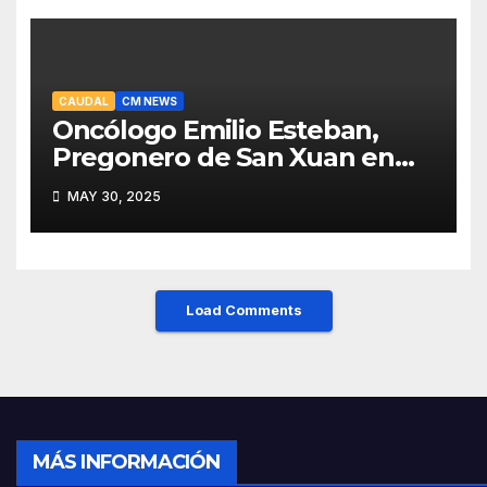
CAUDAL
CM NEWS
Oncólogo Emilio Esteban,
Pregonero de San Xuan en
Mieres: Un Honor para Turón
MAY 30, 2025
y el HUCA
Load Comments
MÁS INFORMACIÓN