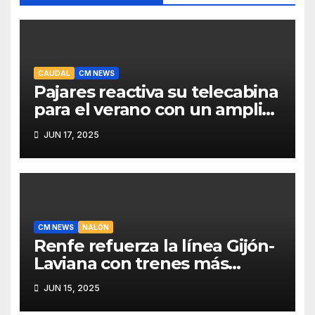
CAUDAL
CM NEWS
Pajares reactiva su telecabina
para el verano con un amplio
programa de actividades
JUN 17, 2025
CM NEWS
NALÓN
Renfe refuerza la línea Gijón-
Laviana con trenes más
fiables y mejor servicio para
JUN 15, 2025
recuperar viajeros